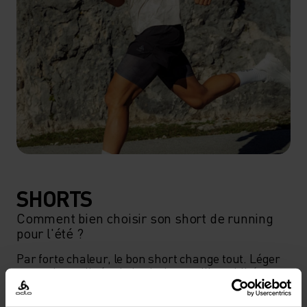
SHORTS
Comment bien choisir son short de running
pour l'été ?
Par forte chaleur, le bon short change tout. Léger 
et respirant, il régule la chaleur et l'humidité pour 
te garder à l'aise, même dans l'effort intense.
