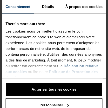
Pour les sorties longues, le short 2-en-1 avec 
doublure intégrée offre un maintien optimal et 
Consentement
Détails
À propos des cookies
limite les frottements entre les cuisses. Privilégie 
des coupes ergonomiques et des matières souples 
et extensibles pour éviter les irritations sur la 
There's more out there
durée.

Les cookies nous permettent d'assurer le bon
Coupe courte et minimaliste : idéale pour une 
fonctionnement de notre site web et d'améliorer votre
circulation d'air maximale par forte chaleur. 
expérience. Les cookies nous permettent d'anlayser les
Modèle 2-en-1 : un maintien supplémentaire pour 
performances de notre site web, de te proposer du
les longues distances. Coupe longue : une 
contenu personnalisé et d'utiliser des données anonymes
protection accrue pour le trail ou les terrains 
variés.
à des fins de marketing. À tout moment, tu peux modifier
ou retirer ton consentement sur la
Déclaration relative
FEMME
HOMME
aux cookies
ou lire notre
Politique de Protection des
données
.
Autoriser tous les cookies
ACCESSOIRES
Personnaliser