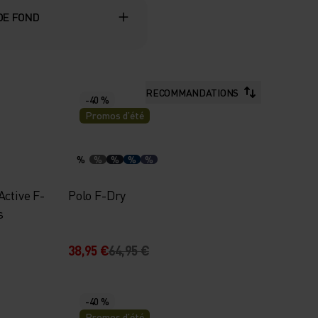
 DE FOND
RECOMMANDATIONS
-40 %
Promos d’été
%
%
%
%
%
ctive F-
Polo F-Dry
s
38,95 €
64,95 €
-40 %
Promos d’été