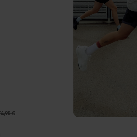
74,95 €
T-SHIRT ZE