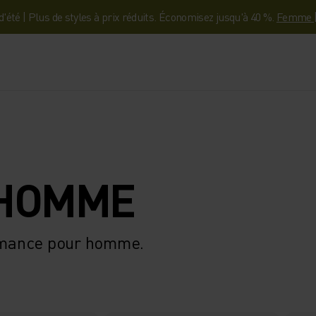
'été | Plus de styles à prix réduits. Économisez jusqu'à 40 %.
Femme
 HOMME
rmance pour homme.