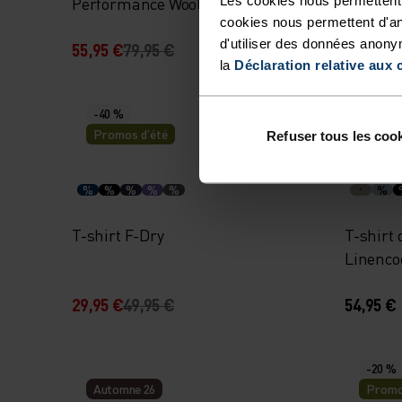
Performance Wool 140 Seamless
Dry Wat
cookies nous permettent d'an
manches courtes
d'utiliser des données anony
55,95 €
79,95 €
195,95 
la
Déclaration relative aux 
-40 %
Promos d’été
Refuser tous les coo
%
%
%
%
%
%
T-shirt F-Dry
T-shirt 
Linenco
29,95 €
49,95 €
54,95 €
-20 %
Automne 26
Promo