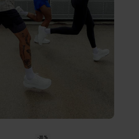
ROWEIGHT ENGINEERED
-20 %