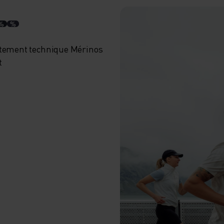
%
%
tement technique Mérinos
t