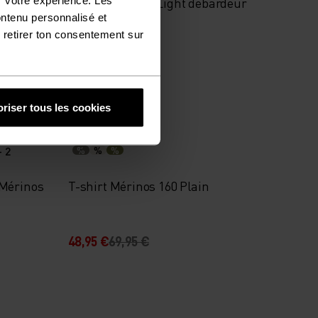
Performance X-Light débardeur
ontenu personnalisé et
 retirer ton consentement sur
27,95 €
39,95 €
-30 %
Promos d’été
riser tous les cookies
+ 2
%
%
%
 Mérinos
T-shirt Mérinos 160 Plain
48,95 €
69,95 €