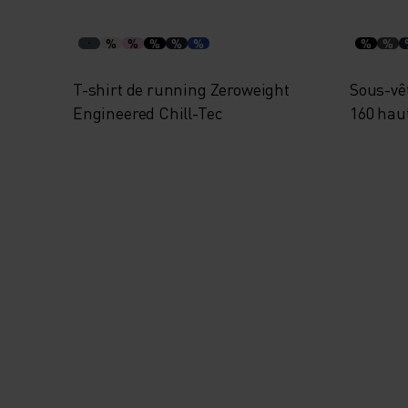
%
%
%
%
%
%
%
T-shirt de running Zeroweight
Sous-vê
Engineered Chill-Tec
160 hau