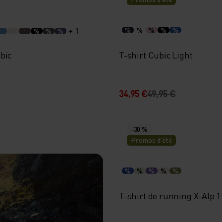
+ 1
%
%
%
%
%
%
%
%
bic
T-shirt Cubic Light
34,95 €
49,95 €
-30 %
Promos d’été
%
%
%
%
%
T-shirt de running X-Alp 1