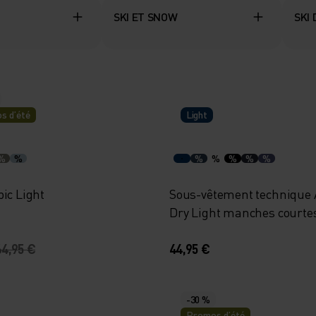
SKI ET SNOW
SKI
s d’été
Light
%
%
%
%
%
%
%
ic Light
Sous-vêtement technique A
Dry Light manches courte
64,95 €
44,95 €
-30 %
Promos d’été