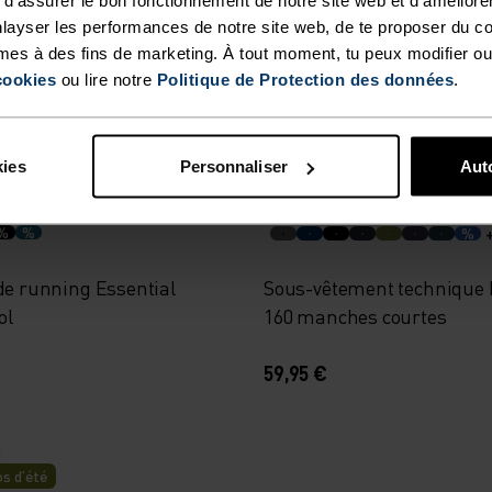
erproof
Chill-Tec
layser les performances de notre site web, de te proposer du c
mes à des fins de marketing. À tout moment, tu peux modifier ou
€
279,95 €
54,95 €
cookies
ou lire notre
Politique de Protection des données
.
Light
kies
Personnaliser
Auto
%
%
%
de running Essential
Sous-vêtement technique
ol
160 manches courtes
59,95 €
s d’été