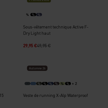
%
%
%
Sous-vêtement technique Active F-
Dry Light haut
29,95 €
49,95 €
Automne 26
+ 2
%
%
%
%
%
%
15
Veste de running X-Alp Waterproof