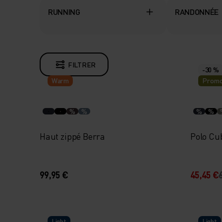
RUNNING
RANDONNÉE
FILTRER
-30 %
Warm
Promo
%
%
%
%
Haut zippé Berra
Polo Cub
99,95 €
45,45 €
Light
Light