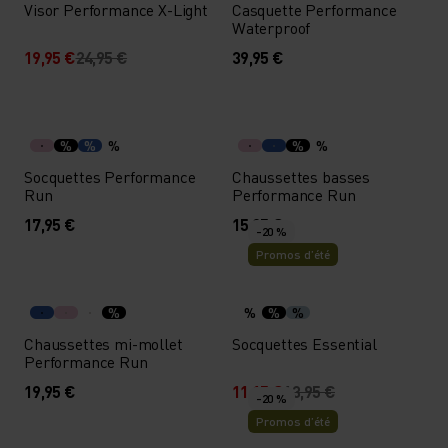
Visor Performance X-Light
Casquette Performance
Waterproof
19,95 €
24,95 €
39,95 €
%
%
%
%
%
Socquettes Performance
Chaussettes basses
Run
Performance Run
17,95 €
15,95 €
-20 %
Promos d’été
%
%
%
%
Chaussettes mi-mollet
Socquettes Essential
Performance Run
19,95 €
11,15 €
13,95 €
-20 %
Promos d’été