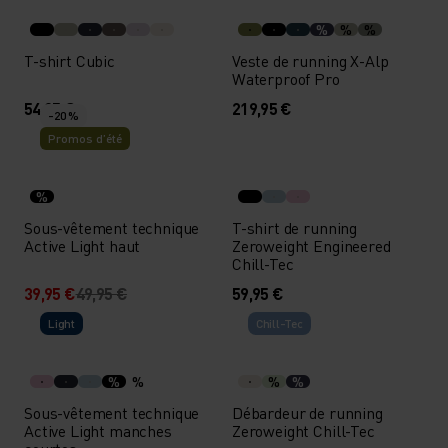
%
%
%
T-shirt Cubic
Veste de running X-Alp
Waterproof Pro
54,95 €
219,95 €
-20 %
Promos d’été
%
Sous-vêtement technique
T-shirt de running
Active Light haut
Zeroweight Engineered
Chill-Tec
39,95 €
49,95 €
59,95 €
Light
Chill-Tec
%
%
%
%
Sous-vêtement technique
Débardeur de running
Active Light manches
Zeroweight Chill-Tec