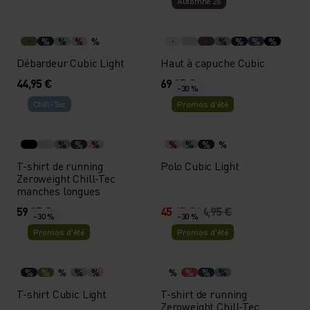
Automne 26
%
%
%
%
%
%
%
%
Débardeur Cubic Light
Haut à capuche Cubic
44,95 €
69,95 €
-30 %
Chill-Tec
Promos d’été
%
%
%
%
%
%
%
T-shirt de running
Polo Cubic Light
Zeroweight Chill-Tec
manches longues
59,95 €
45,45 €
64,95 €
-30 %
-30 %
Promos d’été
Promos d’été
%
%
%
%
%
%
%
%
%
T-shirt Cubic Light
T-shirt de running
Zeroweight Chill-Tec