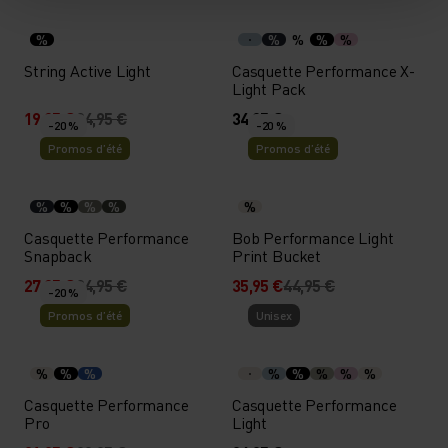
%
%
%
%
%
String Active Light
Casquette Performance X-
Light Pack
19,95 €
24,95 €
34,95 €
-20 %
-20 %
Promos d’été
Promos d’été
%
%
%
%
%
Casquette Performance
Bob Performance Light
Snapback
Print Bucket
27,95 €
34,95 €
35,95 €
44,95 €
-20 %
Promos d’été
Unisex
%
%
%
%
%
%
%
%
Casquette Performance
Casquette Performance
Pro
Light