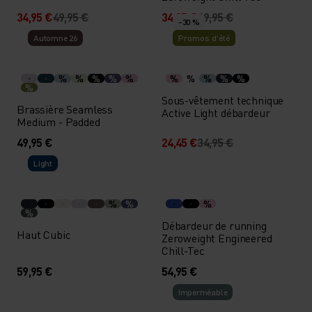
34,95 €
49,95 €
34,95 €
49,95 €
-30 %
Automne 26
Promos d’été
%
%
%
%
%
%
%
%
%
%
%
Sous-vêtement technique
Brassière Seamless
Active Light débardeur
Medium - Padded
49,95 €
24,45 €
34,95 €
Light
%
%
%
%
Débardeur de running
Haut Cubic
Zeroweight Engineered
Chill-Tec
59,95 €
54,95 €
Imperméable