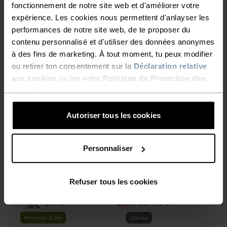
%
%
fonctionnement de notre site web et d'améliorer votre
Collant de running
Short de running
expérience. Les cookies nous permettent d'anlayser les
Essential
Zeroweight 4 Inch
performances de notre site web, de te proposer du
64,95 €
54,95 €
contenu personnalisé et d'utiliser des données anonymes
-30 %
à des fins de marketing. À tout moment, tu peux modifier
Promos d’été
ou retirer ton consentement sur la
Déclaration relative
aux cookies
ou lire notre
Politique de Protection des
%
données
.
Collant court de running
Short de running avec slip
Essential Sprinter
Zeroweight 3 Inch
Autoriser tous les cookies
31,45 €
44,95 €
64,95 €
-20 %
-20 %
Promos d’été
Promos d’été
Personnaliser
%
%
%
%
%
Refuser tous les cookies
Slip Active Light
Slip Active Light
19,95 €
24,95 €
23,95 €
29,95 €
-20 %
Promos d’été
Unisex