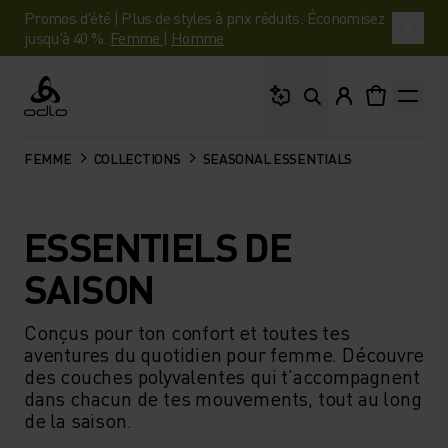
Promos d'été | Plus de styles à prix réduits. Économisez
jusqu'à 40 %.
Femme
|
Homme
Que cherches-tu ?
Odlo
FEMME
COLLECTIONS
SEASONAL ESSENTIALS
ESSENTIELS DE
SAISON
Conçus pour ton confort et toutes tes
aventures du quotidien pour femme. Découvre
des couches polyvalentes qui t’accompagnent
dans chacun de tes mouvements, tout au long
de la saison.