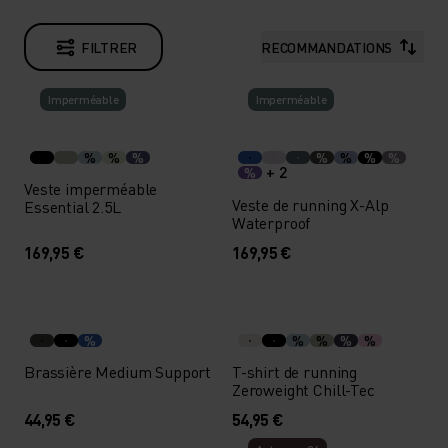
FILTRER
RECOMMANDATIONS
Imperméable
Imperméable
%
%
%
%
%
%
%
+ 2
%
Veste imperméable
Veste de running X-Alp
Essential 2.5L
Waterproof
169,95 €
169,95 €
%
%
%
%
%
Brassière Medium Support
T-shirt de running
Zeroweight Chill-Tec
44,95 €
54,95 €