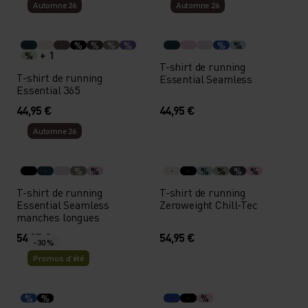
Automne 26
Automne 26
%
%
%
%
%
%
+ 1
%
T-shirt de running
T-shirt de running
Essential Seamless
Essential 365
44,95 €
44,95 €
Automne 26
%
%
%
%
%
%
T-shirt de running
T-shirt de running
Essential Seamless
Zeroweight Chill-Tec
manches longues
54,95 €
54,95 €
-30 %
Promos d’été
%
%
%