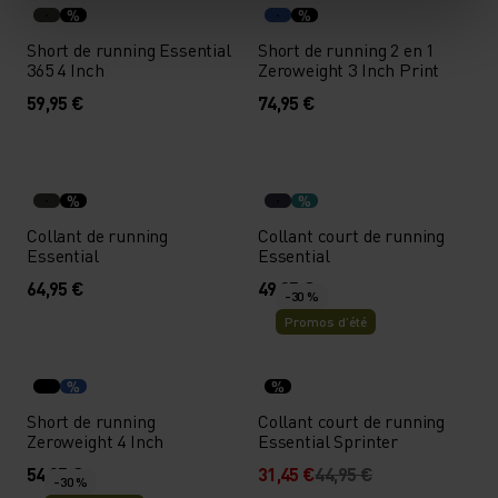
%
%
Short de running Essential
Short de running 2 en 1
365 4 Inch
Zeroweight 3 Inch Print
59,95 €
74,95 €
%
%
Collant de running
Collant court de running
Essential
Essential
64,95 €
49,95 €
-30 %
Promos d’été
%
%
Short de running
Collant court de running
Zeroweight 4 Inch
Essential Sprinter
54,95 €
31,45 €
44,95 €
-30 %