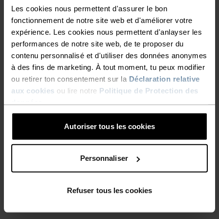
Essential
Zeroweight 3 Inch
Les cookies nous permettent d'assurer le bon
38,45 €
54,95 €
55,95 €
69,95 €
fonctionnement de notre site web et d'améliorer votre
-30 %
expérience. Les cookies nous permettent d'anlayser les
Promos d’été
performances de notre site web, de te proposer du
contenu personnalisé et d'utiliser des données anonymes
%
%
%
%
%
à des fins de marketing. À tout moment, tu peux modifier
Collant de running
Short de running 2 en 1
ou retirer ton consentement sur la
Déclaration relative
Zeroweight
Zeroweight 3 Inch
aux cookies
ou lire notre
Politique de Protection des
89,95 €
48,95 €
69,95 €
données
.
-30 %
-30 %
Promos d’été
Promos d’été
Autoriser tous les cookies
%
%
%
%
Personnaliser
Collant de running 3/4
Collant de running 7/8
Essential
Essential
38,45 €
54,95 €
41,95 €
59,95 €
Refuser tous les cookies