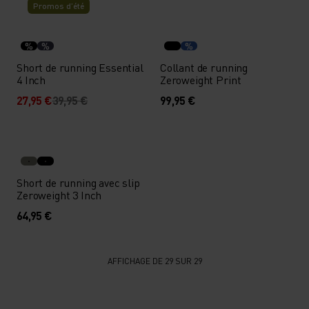
Promos d’été
%
%
%
Short de running Essential
Collant de running
4 Inch
Zeroweight Print
27,95 €
39,95 €
99,95 €
Short de running avec slip
Zeroweight 3 Inch
64,95 €
AFFICHAGE DE 29 SUR 29