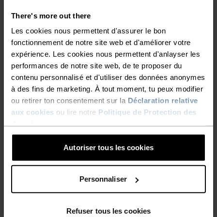
%
%
%
%
%
%
%
%
%
%
There's more out there
Visor Performance X-Light
Socquettes Performance
Les cookies nous permettent d'assurer le bon
Run
fonctionnement de notre site web et d'améliorer votre
19,95 €
24,95 €
14,35 €
17,95 €
expérience. Les cookies nous permettent d'anlayser les
(6)
(8)
-20 %
-20 %
performances de notre site web, de te proposer du
Promos d’été
Promos d’été
contenu personnalisé et d'utiliser des données anonymes
à des fins de marketing. À tout moment, tu peux modifier
ou retirer ton consentement sur la
Déclaration relative
%
%
%
aux cookies
ou lire notre
Politique de Protection des
Chaussettes basses
Chaussettes mi-mollet
données
.
Performance Run
Performance Run
12,75 €
15,95 €
15,95 €
19,95 €
Autoriser tous les cookies
(8)
(7)
-20 %
-20 %
Promos d’été
Promos d’été
Personnaliser
%
%
%
%
Ceinture de running Sports
Socquettes Essential
Refuser tous les cookies