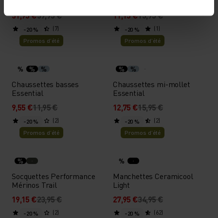
Utility Waistband
31,95 €
39,95 €
11,15 €
13,95 €
(7)
(1)
-20 %
-20 %
Promos d’été
Promos d’été
%
%
%
%
%
Chaussettes basses
Chaussettes mi-mollet
Essential
Essential
9,55 €
11,95 €
12,75 €
15,95 €
(2)
(2)
-20 %
-20 %
Promos d’été
Promos d’été
%
%
Socquettes Performance
Manchettes Ceramicool
Mérinos Trail
Light
19,15 €
23,95 €
27,95 €
34,95 €
(2)
(62)
-20 %
-20 %