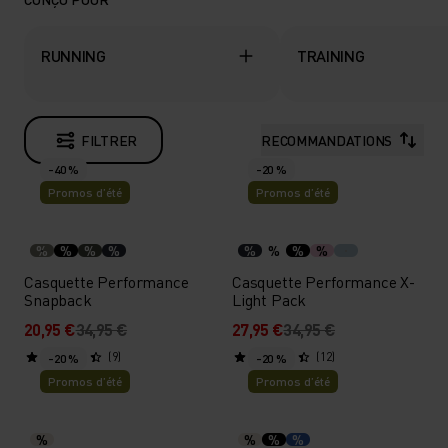
RUNNING
TRAINING
FILTRER
RECOMMANDATIONS
-40 %
-20 %
Promos d’été
Promos d’été
%
%
%
%
%
%
%
%
Casquette Performance
Casquette Performance X-
Snapback
Light Pack
20,95 €
34,95 €
27,95 €
34,95 €
(9)
(12)
-20 %
-20 %
Promos d’été
Promos d’été
%
%
%
%