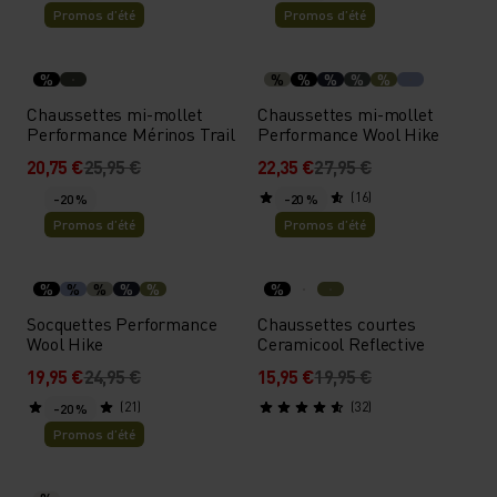
Promos d’été
Promos d’été
%
%
%
%
%
%
Chaussettes mi-mollet
Chaussettes mi-mollet
Performance Mérinos Trail
Performance Wool Hike
20,75 €
25,95 €
22,35 €
27,95 €
(16)
-20 %
-20 %
Promos d’été
Promos d’été
%
%
%
%
%
%
Socquettes Performance
Chaussettes courtes
Wool Hike
Ceramicool Reflective
19,95 €
24,95 €
15,95 €
19,95 €
(21)
(32)
-20 %
Promos d’été