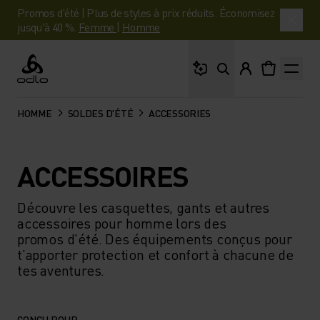
Promos d'été | Plus de styles à prix réduits. Économisez
jusqu'à 40 %.
Femme
|
Homme
Que cherches-tu ?
Odlo
HOMME
SOLDES D'ÉTÉ
ACCESSORIES
ACCESSOIRES
Découvre les casquettes, gants et autres
accessoires pour homme lors des
promos d'été. Des équipements conçus pour
t'apporter protection et confort à chacune de
tes aventures.
CONÇU POUR