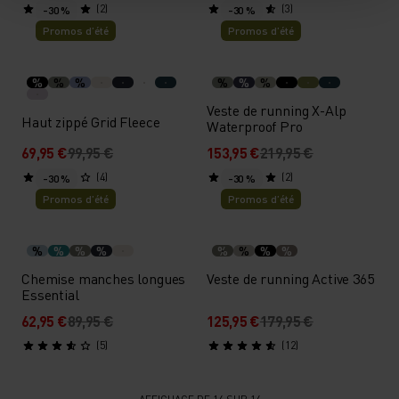
(2)
(3)
-30 %
-30 %
Promos d’été
Promos d’été
%
%
%
%
%
%
Veste de running X-Alp
Haut zippé Grid Fleece
Waterproof Pro
69,95 €
99,95 €
153,95 €
219,95 €
(4)
(2)
-30 %
-30 %
Promos d’été
Promos d’été
%
%
%
%
%
%
%
%
Chemise manches longues
Veste de running Active 365
Essential
62,95 €
89,95 €
125,95 €
179,95 €
(5)
(12)