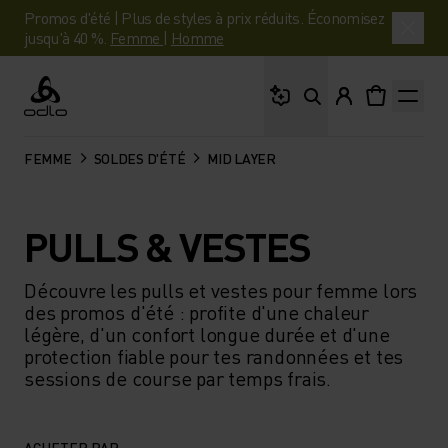
Promos d'été | Plus de styles à prix réduits. Économisez
jusqu'à 40 %.
Femme
|
Homme
Que cherches-tu ?
Odlo
FEMME
SOLDES D'ÉTÉ
MID LAYER
PULLS & VESTES
Découvre les pulls et vestes pour femme lors
des promos d'été : profite d'une chaleur
légère, d'un confort longue durée et d'une
protection fiable pour tes randonnées et tes
sessions de course par temps frais.
ACHETER PAR