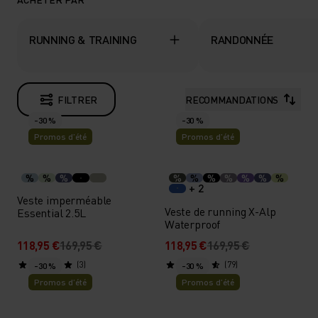
RUNNING & TRAINING
RANDONNÉE
FILTRER
RECOMMANDATIONS
-30 %
-30 %
Promos d’été
Promos d’été
%
%
%
%
%
%
%
%
%
%
+ 2
Veste imperméable
Veste de running X-Alp
Essential 2.5L
Waterproof
118,95 €
169,95 €
118,95 €
169,95 €
(3)
(79)
-30 %
-30 %
Promos d’été
Promos d’été