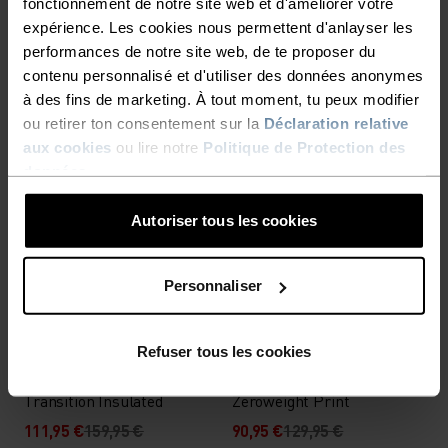
Veste sans manches de
Veste imperméable Ascent
fonctionnement de notre site web et d'améliorer votre
running Zeroweight
3L
expérience. Les cookies nous permettent d'anlayser les
66,45 €
94,95 €
244,95 €
349,95 €
performances de notre site web, de te proposer du
contenu personnalisé et d'utiliser des données anonymes
(4)
(7)
-30 %
-30 %
à des fins de marketing. À tout moment, tu peux modifier
Promos d’été
Promos d’été
ou retirer ton consentement sur la
Déclaration relative
aux cookies
ou lire notre
Politique de Protection des
%
%
%
%
%
%
données
.
Haut de running Essential
Haut Cubic
Demi-Zip
Autoriser tous les cookies
41,95 €
59,95 €
41,95 €
59,95 €
(28)
(33)
-30 %
-30 %
Personnaliser
Promos d’été
Promos d’été
%
%
%
Refuser tous les cookies
Chemise manches longues
Veste de running
Transition Insulated
Zeroweight Print
111,95 €
159,95 €
90,95 €
129,95 €