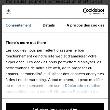
mais aussi pour être portée sous un short où que
tes aventures te mènent. Confort suprême.
Performance rationnelle. Il ne reste plus qu’à
pédaler.
Consentement
Détails
À propos des cookies
There's more out there
DES ÉCHAPPÉES AU-DELÀ
Les cookies nous permettent d'assurer le bon
DES SAISONS.
fonctionnement de notre site web et d'améliorer votre
expérience. Les cookies nous permettent d'anlayser les
performances de notre site web, de te proposer du
Vêtements de cyclisme conçus pour le confort.
contenu personnalisé et d'utiliser des données anonymes
Inspirés par la route, toutes les routes.
à des fins de marketing. À tout moment, tu peux modifier
ou retirer ton consentement sur la
Déclaration relative
aux cookies
ou lire notre
Politique de Protection des
données
.
NIVEAU D'ACTIVITÉ
Autoriser tous les cookies