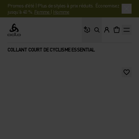
Promos d'été | Plus de styles à prix réduits. Économisez
jusqu'à 40 %.
Femme
|
Homme
Que cherches-tu ?
Odlo
COLLANT COURT DE CYCLISME ESSENTIAL