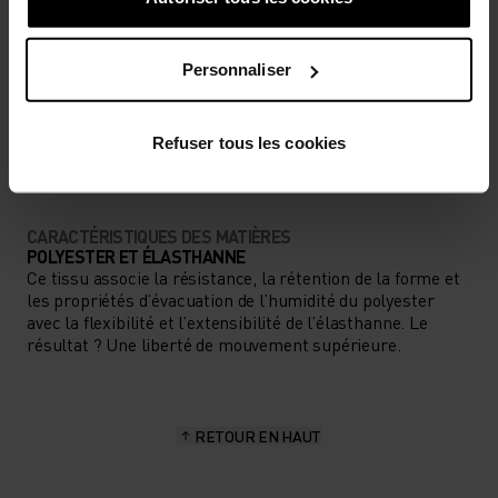
BAS
MODÉRÉ
ÉLEVÉ
Personnaliser
TYPE D’ACTIVITÉ
ACTIVITÉS À HAUTE INTENSITÉ
Cyclisme
Refuser tous les cookies
CARACTÉRISTIQUES DES MATIÈRES
POLYESTER ET ÉLASTHANNE
Ce tissu associe la résistance, la rétention de la forme et
les propriétés d’évacuation de l’humidité du polyester
avec la flexibilité et l’extensibilité de l’élasthanne. Le
résultat ? Une liberté de mouvement supérieure.
RETOUR EN HAUT