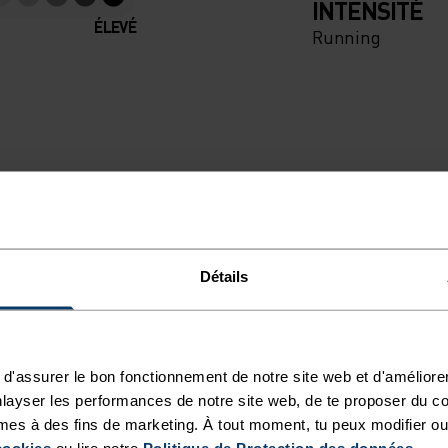
INTENSITÉ
ÉLEVÉ
Running
Détails
d'assurer le bon fonctionnement de notre site web et d'améliore
layser les performances de notre site web, de te proposer du c
mes à des fins de marketing. À tout moment, tu peux modifier ou
MPÉRATURE
cookies
ou lire notre
Politique de Protection des données
.