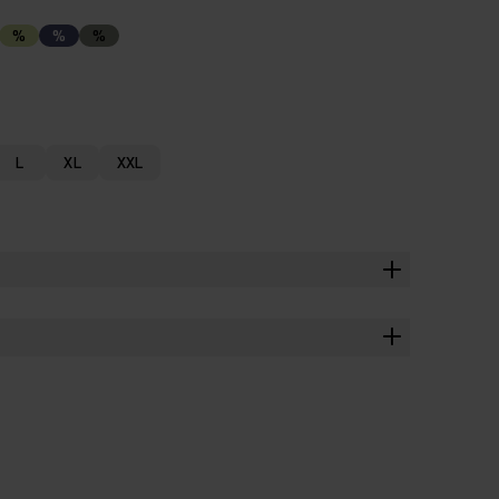
%
%
%
L
XL
XXL