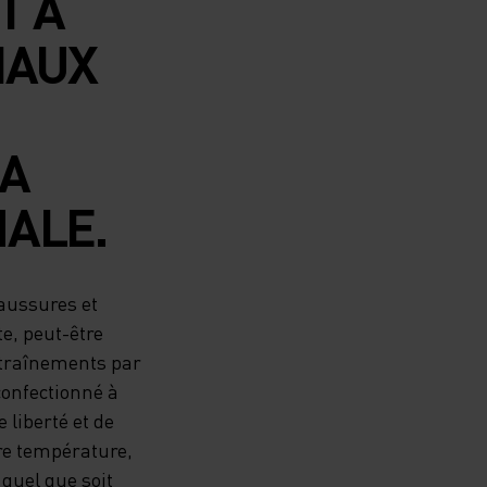
T À
IAUX
LA
ALE.
haussures et
te, peut-être
ntraînements par
confectionné à
 liberté et de
tre température,
 quel que soit