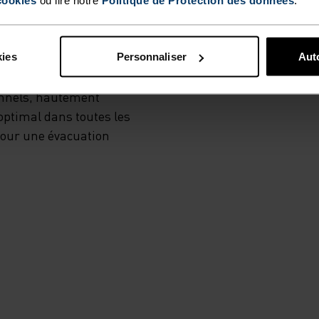
MI
kies
Personnaliser
Auto
onnels, hautement
optimal dans toutes les
 pour une évacuation