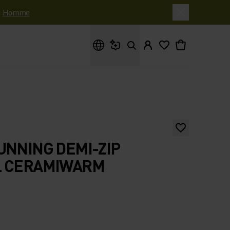
|
Homme
Que cherches-tu ?
UNNING DEMI-ZIP
L CERAMIWARM