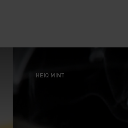
10°
10°
5°
5°
0°
0°
HEIQ MINT
-5°
-5°
-10°
-10°