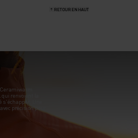
RETOUR EN HAUT
su Ceramiwarm
 qui renvoient la
té s'échapper. Une
avec précision pour