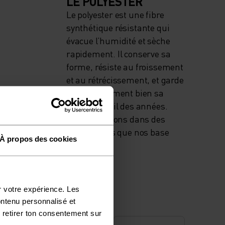
LE POLYESTER
Le polyester est une fibre
synthétique résistante qui
évacue l’humidité et sèche
rapidement. Il conserve sa
forme, résiste au froissement
et au rétrécissement, et garde
particulièrement bien sa
couleur au fil des années.
Nous l’utilisons dans des
produits tels que nos base
À propos des cookies
layers.
r votre expérience. Les
ontenu personnalisé et
 retirer ton consentement sur
CONFORT