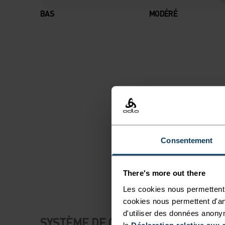
BAS
MODÉRÉ
Consentement
There's more out there
Les cookies nous permettent 
cookies nous permettent d'an
d'utiliser des données anony
SYSTÈME DE CONTRÔLE DE LA TE
la
Déclaration relative aux 