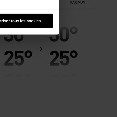
NIMUM
MAXIMUM
IDÉAL
riser tous les cookies
30°
30°
25°
25°
20°
20°
15°
15°