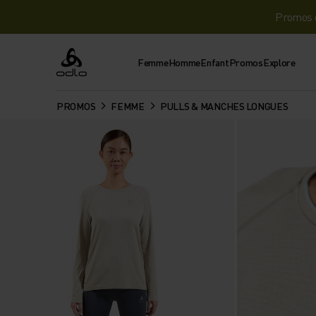
Promos d
Femme
Homme
Enfant
Promos
Explore
Odlo
PROMOS
FEMME
PULLS & MANCHES LONGUES