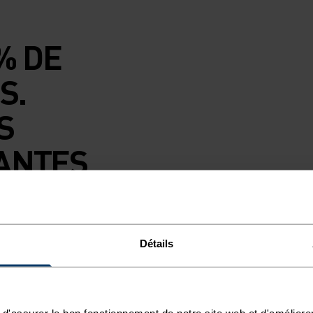
% DE
S.
S
ANTES
N
CHAQUE
Détails
d'assurer le bon fonctionnement de notre site web et d'améliore