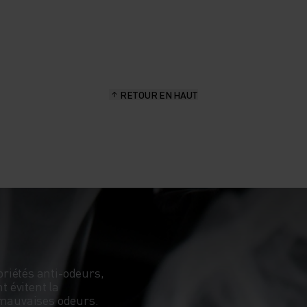
RETOUR EN HAUT
riétés anti-odeurs,
t évitent la
 mauvaises odeurs.