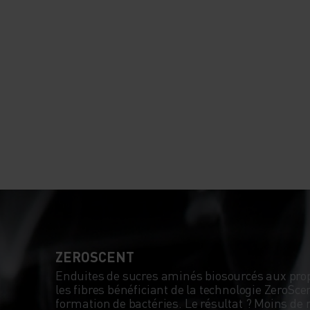
ZEROSCENT
Enduites de sucres aminés biosourcés aux prop
les fibres bénéficiant de la technologie ZeroScen
formation de bactéries. Le résultat ? Moins de