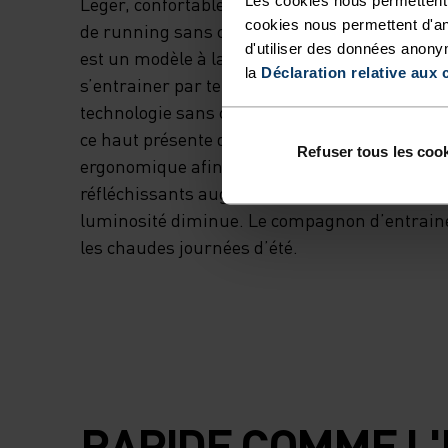
Léger, confortable et évacuant rapidement l’hu
cookies nous permettent d'an
de running sans coutures à manches longues 
d'utiliser des données anony
est un modèle à la confection soignée, indisp
la
Déclaration relative aux 
s’entrainer par temps froid. Confectionné à l’
technologie sans coutures afin d’assurer un c
ce haut présente des zones en maille placées
Refuser tous les coo
ergonomique afin d’optimiser la respirabilité.
réfléchissants augmentent quant à eux la visib
luminosité diminue. Le compagnon d’entrain
les chaudes journées d’été.
RAPIDE COMME L'