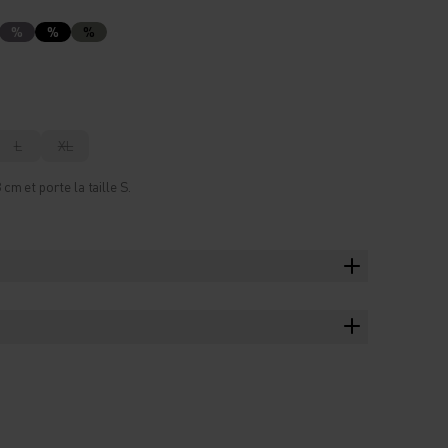
%
%
%
L
XL
m et porte la taille S.