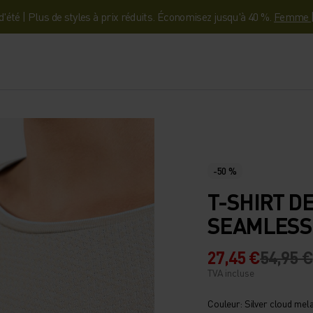
'été | Plus de styles à prix réduits. Économisez jusqu'à 40 %.
Femme
-50 %
T-SHIRT D
SEAMLESS
27,45 €
54,95 €
TVA incluse
Couleur: Silver cloud mel