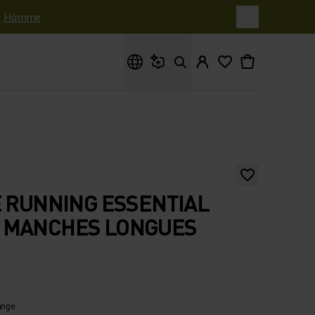
|
Homme
Que cherches-tu ?
E RUNNING ESSENTIAL
 MANCHES LONGUES
ange