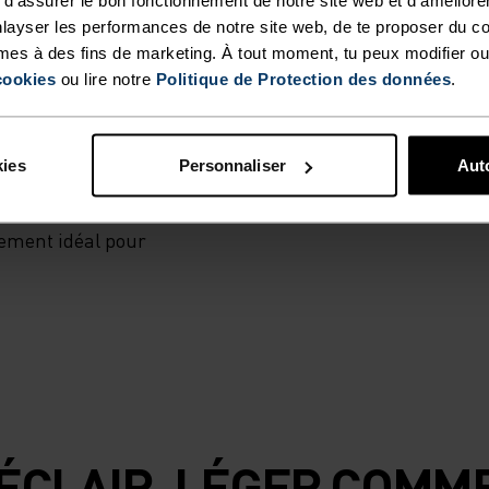
midité, le t-shirt
layser les performances de notre site web, de te proposer du c
Odlo Essentials
mes à des fins de marketing. À tout moment, tu peux modifier ou
ensable pour
cookies
ou lire notre
Politique de Protection des données
.
aide d’une
onfort supérieur,
 de manière
kies
Personnaliser
Auto
 Des détails
ilité lorsque la
ement idéal pour
ÉCLAIR, LÉGER COMME