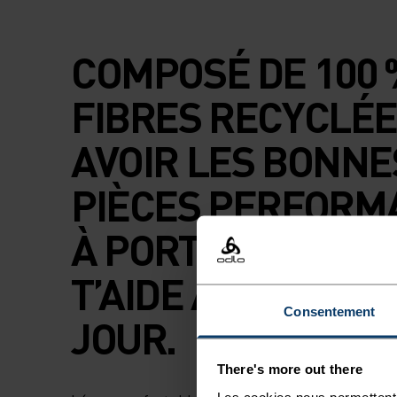
COMPOSÉ DE 100 
FIBRES RECYCLÉE
AVOIR LES BONNE
PIÈCES PERFORM
À PORTÉE DE MAI
T’AIDE À COURIR 
Consentement
JOUR.
There's more out there
Les cookies nous permettent 