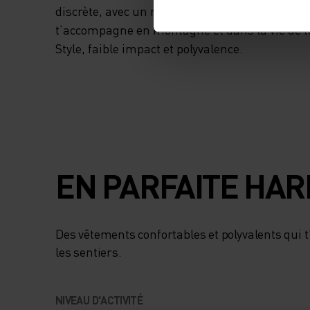
discrète, avec un motif arbre. Un modèle au n
t’accompagne en montagne et dans la vie de to
Style, faible impact et polyvalence.
EN PARFAITE HA
Des vêtements confortables et polyvalents qui
les sentiers.
NIVEAU D'ACTIVITÉ