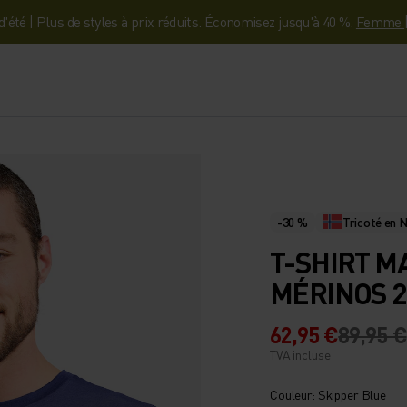
'été | Plus de styles à prix réduits. Économisez jusqu'à 40 %.
Femme
-30 %
Tricoté en 
T-SHIRT 
MÉRINOS 2
62,95 €
89,95 €
TVA incluse
Couleur: Skipper Blue