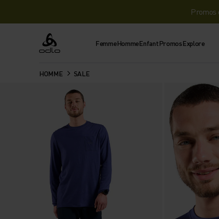
Promos d
Femme
Homme
Enfant
Promos
Explore
Odlo
HOMME
SALE