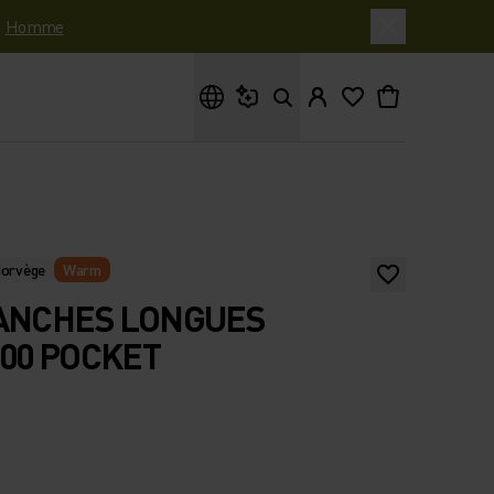
|
Homme
Que cherches-tu ?
Norvège
Warm
MANCHES LONGUES
00 POCKET