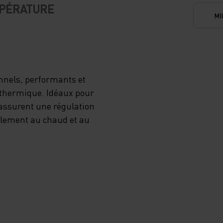
MPÉRATURE
MI
nnels, performants et
n thermique. Idéaux pour
s assurent une régulation
ablement au chaud et au