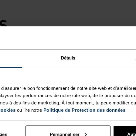
S,
 MOINS
Détails
d'assurer le bon fonctionnement de notre site web et d'améliore
s 200 avec poche
layser les performances de notre site web, de te proposer du c
 mérinos garantie
mes à des fins de marketing. À tout moment, tu peux modifier ou
ui régule
cookies
ou lire notre
Politique de Protection des données
.
 notre usine
lusieurs jours
derie Odlo
kies
Personnaliser
Auto