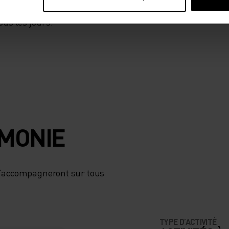
aturel qui
us les jours.
RMONIE
 t'accompagneront sur tous
TYPE D’ACTIVITÉ