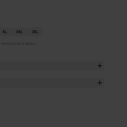
XL
XXL
3XL
m et porte la taille L.