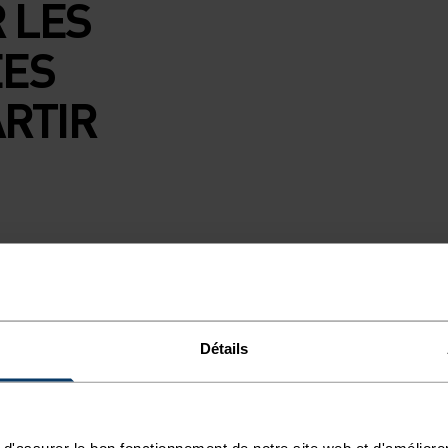
 LES
ÉES
ARTIR
pas abattre. Tu es
ravailler.
ionné, la veste
Détails
protection hors
tion pour les
ourage et n’ont
d'assurer le bon fonctionnement de notre site web et d'améliore