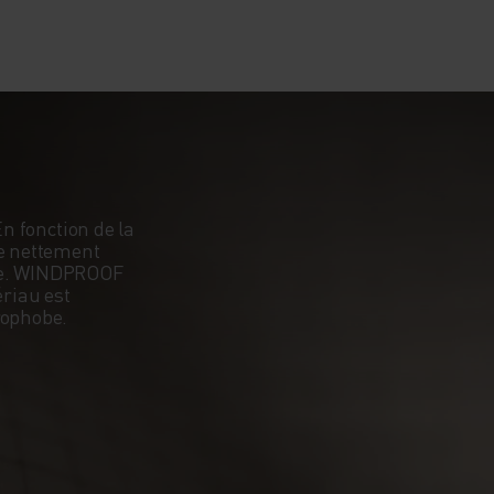
En fonction de la
re nettement
rée. WINDPROOF
ériau est
rophobe.