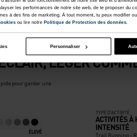
layser les performances de notre site web, de te proposer du c
mes à des fins de marketing. À tout moment, tu peux modifier ou
cookies
ou lire notre
Politique de Protection des données
.
kies
Personnaliser
Auto
ÉCLAIR, LÉGER COMME
apide pour garder une
TYPE D’ACTIVITÉ
ACTIVITÉS À
INTENSITÉ
ÉLEVÉ
Trail Running - 