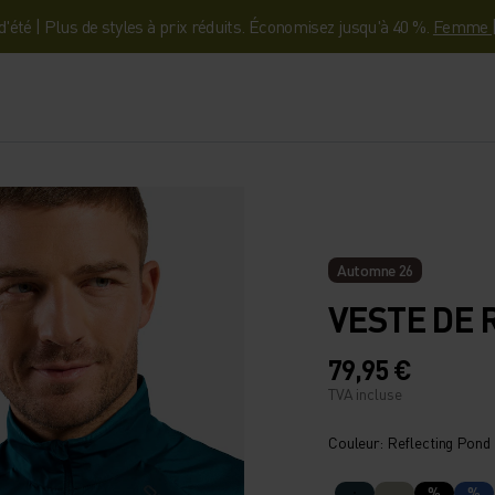
'été | Plus de styles à prix réduits. Économisez jusqu'à 40 %.
Femme
Automne 26
VESTE DE 
79,95 €
TVA incluse
Couleur: Reflecting Pond
%
%