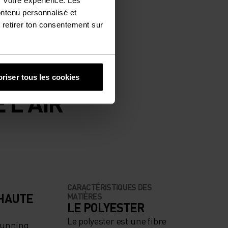
ontenu personnalisé et
 retirer ton consentement sur
riser tous les cookies
 L'AIR
CARACTÉRISTIQUES DES
 HAUTE
MATIÈRES
LE POLYESTER
Le polyester est une fibre
Running