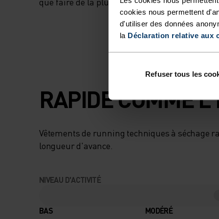
que faire de la pluie.
cookies nous permettent d'an
d'utiliser des données anony
la
Déclaration relative aux 
Refuser tous les coo
RAPIDE COMME L'
Vêtements de running techniques à séchage r
longueur d'avance.
NIVEAU D'ACTIVITÉ
BAS
MODÉRÉ