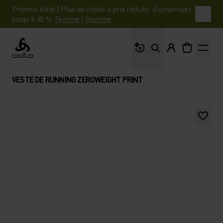
Promos d'été | Plus de styles à prix réduits. Économisez
jusqu'à 40 %.
Femme
|
Homme
Que cherches-tu ?
Odlo
VESTE DE RUNNING ZEROWEIGHT PRINT