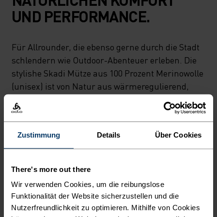
UND PERFORMANCE.
Für Allrounder, die ebenso gerne durch die Stadt
schlendern wie Outdoor-Abenteuer erleben. Die
stylishe Skadi Mütze aus 100 Prozent Merinowolle
(unisex) ist von Natur aus wärmeregulierend,
antimikrobiell und atmungsaktiv. Kurz: die
perfekte zeitlose Begleiterin bei kaltem Wetter,
egal, ob auf kühlen Pfaden in der Natur oder
Zustimmung
Details
Über Cookies
frostigen Strassen in der Stadt.
There's more out there
Wir verwenden Cookies, um die reibungslose
DETAILS, DIE DEN
Funktionalität der Website sicherzustellen und die
UNTERSCHIED MACHEN
Nutzerfreundlichkeit zu optimieren. Mithilfe von Cookies