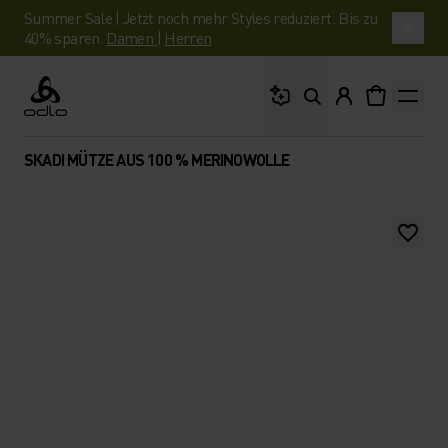
Summer Sale | Jetzt noch mehr Styles reduziert. Bis zu
40% sparen.
Damen
|
Herren
Wonach suchst du?
Odlo
SKADI MÜTZE AUS 100 % MERINOWOLLE