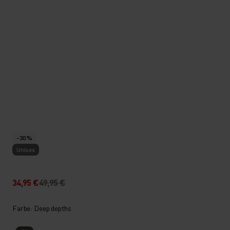
-30 %
Unisex
34,95 €
49,95 €
Farbe: Deep depths