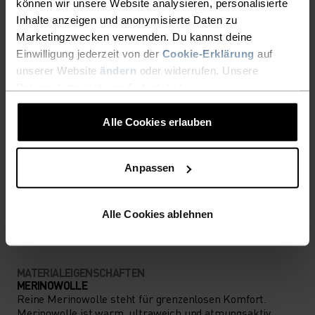
können wir unsere Website analysieren, personalisierte
Inhalte anzeigen und anonymisierte Daten zu
Accessoires für unvergessliche Abenteuer.
Marketingzwecken verwenden. Du kannst deine
Einwilligung jederzeit von der
Cookie-Erklärung
auf
unserer Website
ändern
oder widerrufen. Unsere
Datenschutzerklärung findest du
hier
.
AKTIVITÄTSNIVEAU
Alle Cookies erlauben
NIEDRIG
MODERAT
HOCH
Anpassen
AKTIVITÄTSART
ALLES MODERATE AKTIVITÄTEN
Wandern
Alle Cookies ablehnen
MATERIALEIGENSCHAFTEN
MERINOWOLLE
Reine Merinowolle steht für grenzenlosen Komfort.
Merinowolle ist warm, ultraweich und atmungsaktiv.