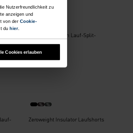
Summer Sale
ie Nutzerfreundlichkeit zu
lte anzeigen und
%
%
t von der
Cookie-
st du
hier
.
ufshorts
Zeroweight 3 Inch Lauf-Split-
Shorts
lle Cookies erlauben
34,95 €
49,95 €
%
%
lauf-
Zeroweight Insulator Laufshorts