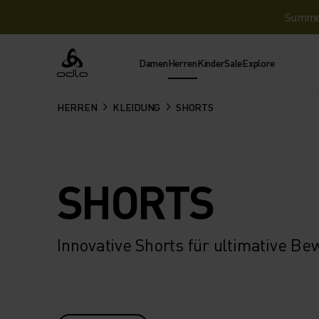
Summer 
Damen
Herren
Kinder
Sale
Explore
Odlo
HERREN
KLEIDUNG
SHORTS
SHORTS
Innovative Shorts für ultimative Be