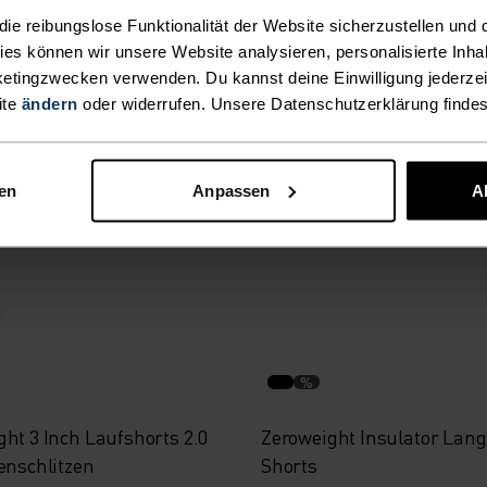
e reibungslose Funktionalität der Website sicherzustellen und d
kies können wir unsere Website analysieren, personalisierte Inha
%
%
%
%
%
etingzwecken verwenden. Du kannst deine Einwilligung jederzei
ite
ändern
oder widerrufen. Unsere Datenschutzerklärung finde
al Shorts
Essential 6 Inch 2-In-1 La
nen
Anpassen
A
54,95 €
%
ht 3 Inch Laufshorts 2.0
Zeroweight Insulator Lang
enschlitzen
Shorts