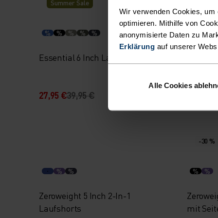
Summer Sale
Wir verwenden Cookies, um di
optimieren. Mithilfe von Coo
%
%
%
%
%
%
anonymisierte Daten zu Mark
Erklärung
auf unserer Webs
Essential 6 Inch Laufshorts
Essenti
Alle Cookies ableh
27,95 €
39,95 €
59,95 €
-30 %
%
%
%
%
Zeroweight 5 Inch 2-In-1
Zeroweig
Laufshorts
mit Seit