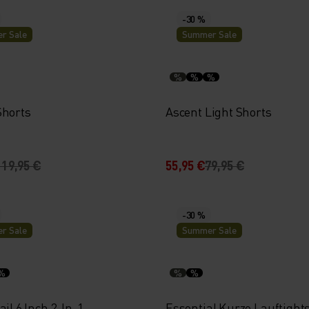
-30 %
r Sale
Summer Sale
%
%
%
Shorts
Ascent Light Shorts
119,95 €
55,95 €
79,95 €
-30 %
r Sale
Summer Sale
%
%
%
ail 6 Inch 2-In-1
Essential Kurze Lauftight