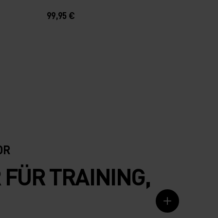
99,95 €
OR
FÜR TRAINING,