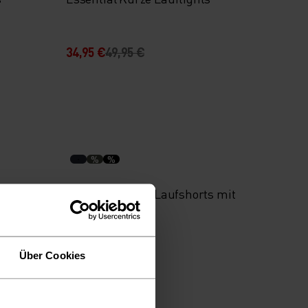
34,95 €
49,95 €
%
%
rts
Essential 6 Inch Laufshorts mit
Innenhose
54,95 €
Über Cookies
-30 %