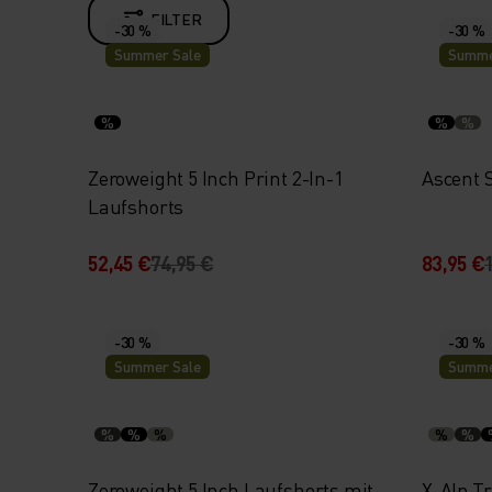
FILTER
-30 %
-30 %
Summer Sale
Summe
%
%
%
Zeroweight 5 Inch Print 2-In-1
Ascent 
Laufshorts
52,45 €
74,95 €
83,95 €
-30 %
-30 %
Summer Sale
Summe
%
%
%
%
%
Zeroweight 5 Inch Laufshorts mit
X-Alp Tr