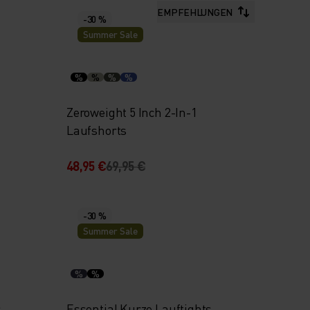
EMPFEHLUNGEN
-30 %
Summer Sale
%
%
%
%
Zeroweight 5 Inch 2-In-1
Laufshorts
48,95 €
69,95 €
-30 %
Summer Sale
%
%
s
Essential Kurze Lauftights