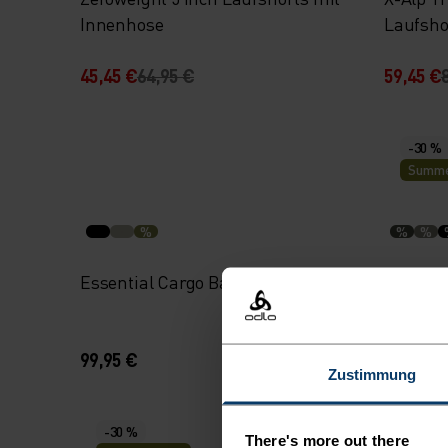
Innenhose
Laufsho
45,45 €
64,95 €
59,45 €
-30 %
Summe
%
%
%
Essential Cargo Baggy Shorts
X-Alp Tr
99,95 €
59,45 €
Zustimmung
-30 %
There's more out there