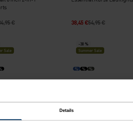
rts
84,95 €
38,45 €
54,95 €
-30 %
r Sale
Summer Sale
%
%
%
%
ail Cargo Kurze Lauftights
Zeroweight 5 Inch Laufsho
84,95 €
38,45 €
54,95 €
Details