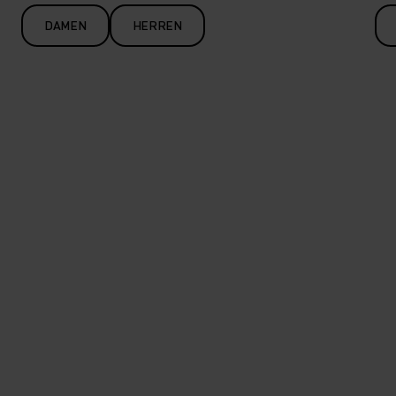
DAMEN
HERREN
Unsere Collective Voices-
Reihe unterstützt Partner, die
ihre gemeinsame
Verbundenheit zur Natur