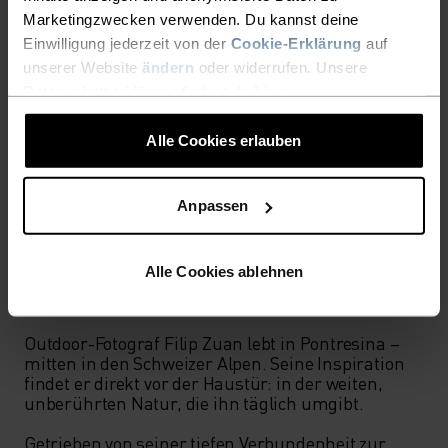
Marketingzwecken verwenden. Du kannst deine
Einwilligung jederzeit von der
Cookie-Erklärung
auf
unserer Website
ändern
oder widerrufen. Unsere
Datenschutzerklärung findest du
hier
.
Alle Cookies erlauben
Anpassen
Alle Cookies ablehnen
ÜBER DEN KÜNSTLER
Outdoor-Fotograf Filip Zuan lebt in Pontresina – 
mitten in den Schweizer Alpen. Seine Inspiration 
findet er direkt vor der Haustür: in der weiten, 
unberührten Natur, die ihn täglich umgibt.

Getrieben von seiner tiefen Verbundenheit zur 