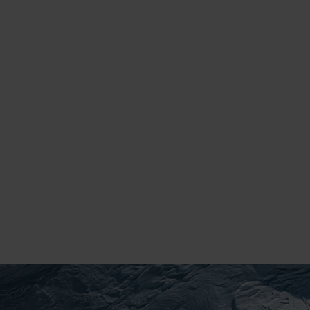
"
Es ist ein Privileg, die fragile
Schönheit unserer Natur zu
erleben – und durch Handeln zu
ihrem Schutz beizutragen.
"
Filip Zuan, Fotograf, POW-Botschafter Schweiz