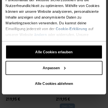
%
%
%
%
%
%
+ 2
%
%
Nutzerfreundlichkeit zu optimieren. Mithilfe von Cookies
Cubic Mid Layer
X-Alp Waterproof Laufjacke
können wir unsere Website analysieren, personalisierte
Inhalte anzeigen und anonymisierte Daten zu
169,95 €
59,95 €
Marketingzwecken verwenden. Du kannst deine
Light
Einwilligung jederzeit von der
Cookie-Erklärung
auf
unserer Website
ändern
oder widerrufen. Unsere
%
%
%
Datenschutzerklärung findest du
hier
.
+ 1
%
Medium Support Sport BH
Cubic Mid Layer
Alle Cookies erlauben
59,95 €
44,95 €
Wasserdicht
Wasserdicht
Anpassen
%
%
%
%
%
%
Alle Cookies ablehnen
X-Alp Waterproof Pro
X-Alp Waterproof Pro
Laufjacke
Laufjacke
219,95 €
219,95 €
Chill-Tec