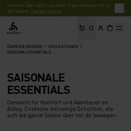
Summer Sale | Jetzt noch mehr Styles reduziert. Bis zu
40% sparen.
Damen
|
Herren
Wonach suchst du?
Odlo
DAMEN & HERREN
KOLLEKTIONEN
SEASONAL ESSENTIALS
SAISONALE
ESSENTIALS
Gemacht für Komfort und Abenteuer im
Alltag. Entdecke vielseitige Schichten, die
sich die ganze Saison über mit dir bewegen.