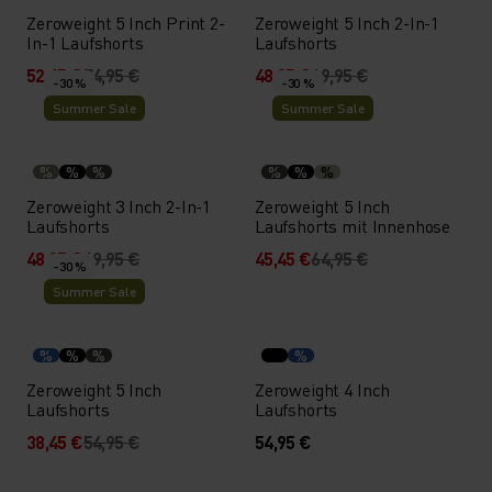
Zeroweight 5 Inch Print 2-
Zeroweight 5 Inch 2-In-1
In-1 Laufshorts
Laufshorts
52,45 €
74,95 €
48,95 €
69,95 €
-30 %
-30 %
Summer Sale
Summer Sale
%
%
%
%
%
%
Zeroweight 3 Inch 2-In-1
Zeroweight 5 Inch
Laufshorts
Laufshorts mit Innenhose
48,95 €
69,95 €
45,45 €
64,95 €
-30 %
Summer Sale
%
%
%
%
Zeroweight 5 Inch
Zeroweight 4 Inch
Laufshorts
Laufshorts
38,45 €
54,95 €
54,95 €