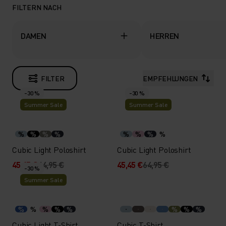
FILTERN NACH
DAMEN
HERREN
FILTER
EMPFEHLUNGEN
-30 %
-30 %
Summer Sale
Summer Sale
%
%
%
%
%
%
%
%
Cubic Light Poloshirt
Cubic Light Poloshirt
45,45 €
64,95 €
45,45 €
64,95 €
-30 %
Summer Sale
%
%
%
%
%
%
%
%
Cubic Light T-Shirt
Cubic T-Shirt