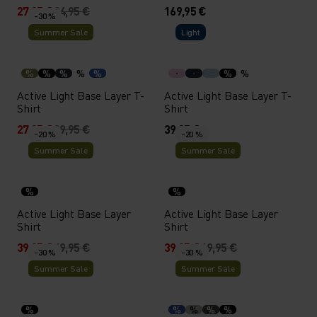
27,95 €
34,95 €
169,95 €
-30 %
Summer Sale
Light
%
%
%
%
%
%
%
Active Light Base Layer T-
Active Light Base Layer T-
Shirt
Shirt
27,95 €
39,95 €
39,95 €
-20 %
-20 %
Summer Sale
Summer Sale
%
%
Active Light Base Layer
Active Light Base Layer
Shirt
Shirt
39,95 €
49,95 €
39,95 €
49,95 €
-30 %
-30 %
Summer Sale
Summer Sale
%
%
%
%
%