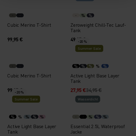
%
%
Cubic Merino T-Shirt
Zeroweight Chill-Tec Lauf-
Tank
99,95 €
49,95 €
-20 %
Summer Sale
%
%
%
%
%
Cubic Merino T-Shirt
Active Light Base Layer
Tank
99,95 €
27,95 €
34,95 €
-20 %
Summer Sale
Wasserdicht
%
%
%
%
%
%
%
%
Active Light Base Layer
Essential 2.5L Waterproof
Tank
Jacke