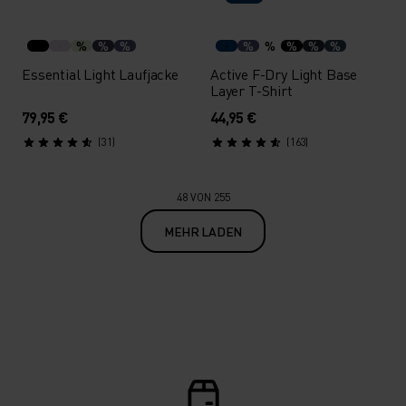
%
%
%
%
%
%
%
%
Essential Light Laufjacke
Active F-Dry Light Base
Layer T-Shirt
79,95 €
44,95 €
(31)
(163)
48 VON 255
MEHR LADEN