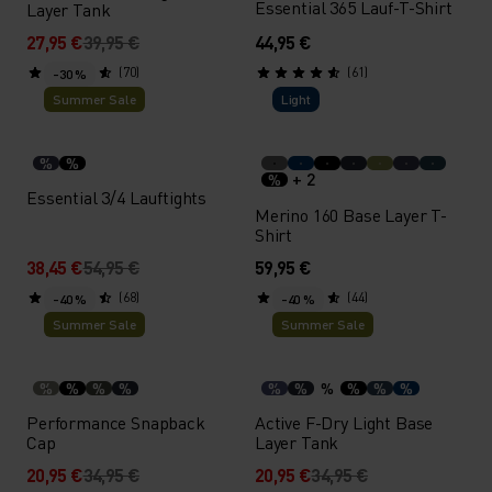
Essential 365 Lauf-T-Shirt
Layer Tank
27,95 €
39,95 €
44,95 €
(70)
(61)
-30 %
Summer Sale
Light
%
%
+ 2
%
Essential 3/4 Lauftights
Merino 160 Base Layer T-
Shirt
38,45 €
54,95 €
59,95 €
(68)
(44)
-40 %
-40 %
Summer Sale
Summer Sale
%
%
%
%
%
%
%
%
%
%
Performance Snapback
Active F-Dry Light Base
Cap
Layer Tank
20,95 €
34,95 €
20,95 €
34,95 €