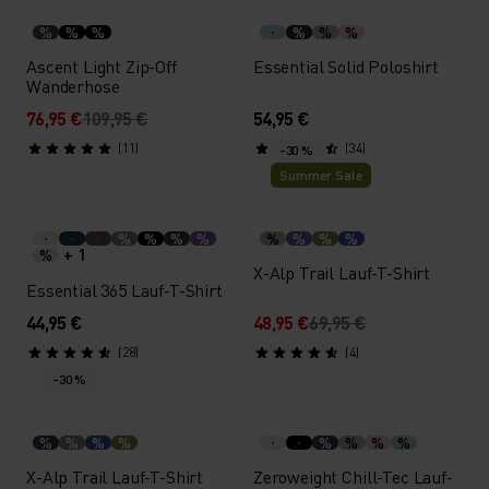
%
%
%
%
%
%
Ascent Light Zip-Off
Essential Solid Poloshirt
Wanderhose
76,95 €
109,95 €
54,95 €
(11)
(34)
-30 %
Summer Sale
%
%
%
%
%
%
%
%
+ 1
%
X-Alp Trail Lauf-T-Shirt
Essential 365 Lauf-T-Shirt
44,95 €
48,95 €
69,95 €
(28)
(4)
-30 %
%
%
%
%
%
%
%
%
X-Alp Trail Lauf-T-Shirt
Zeroweight Chill-Tec Lauf-