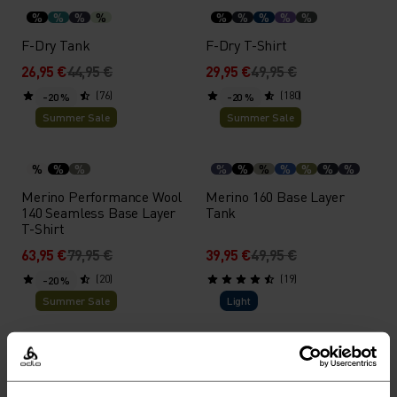
%
%
%
%
%
%
%
%
%
F-Dry Tank
F-Dry T-Shirt
26,95 €
44,95 €
29,95 €
49,95 €
(76)
(180)
-20 %
-20 %
Summer Sale
Summer Sale
%
%
%
%
%
%
%
%
%
%
Merino Performance Wool
Merino 160 Base Layer
140 Seamless Base Layer
Tank
T-Shirt
63,95 €
79,95 €
39,95 €
49,95 €
(20)
(19)
-20 %
Summer Sale
Light
%
%
%
%
%
%
%
%
%
%
%
%
%
+ 1
%
%
Merino 160 Base Layer T-
Merino 160 Boxershorts