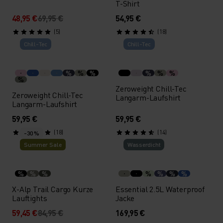
T-Shirt
48,95 €
69,95 €
54,95 €
(5)
(18)
Chill-Tec
Chill-Tec
%
%
%
%
%
%
%
Zeroweight Chill-Tec
Zeroweight Chill-Tec
Langarm-Laufshirt
Langarm-Laufshirt
59,95 €
59,95 €
(18)
(14)
-30 %
Summer Sale
Wasserdicht
%
%
%
%
%
%
%
X-Alp Trail Cargo Kurze
Essential 2.5L Waterproof
Lauftights
Jacke
59,45 €
84,95 €
169,95 €