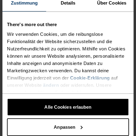
Zustimmung
Details
Über Cookies
Shirt
39,95 €
49,95 €
59,95 €
(29)
(22)
-40 %
-30 %
There's more out there
Summer Sale
Summer Sale
Wir verwenden Cookies, um die reibungslose
Funktionalität der Website sicherzustellen und die
%
%
%
%
%
%
%
%
%
%
%
%
%
%
Nutzerfreundlichkeit zu optimieren. Mithilfe von Cookies
%
Essential Half-Zip Lauf-Mid
können wir unsere Website analysieren, personalisierte
F-Dry Poloshirt
Layer
Inhalte anzeigen und anonymisierte Daten zu
38,95 €
64,95 €
41,95 €
59,95 €
Marketingzwecken verwenden. Du kannst deine
Einwilligung jederzeit von der
Cookie-Erklärung
auf
(42)
(51)
-30 %
unserer Website
ändern
oder widerrufen. Unsere
Summer Sale
Wasserdicht
Datenschutzerklärung findest du
hier
.
%
%
%
%
%
%
%
%
Alle Cookies erlauben
+ 2
%
Performance X-Light Base
X-Alp Waterproof Laufjacke
Layer Tank
27,95 €
39,95 €
169,95 €
Anpassen
(115)
(79)