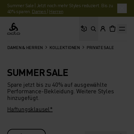
Summer Sale | Jetzt noch mehr Styles reduziert. Bis zu
40% sparen.
Damen
|
Herren
Wonach suchst du?
Odlo
DAMEN & HERREN
KOLLEKTIONEN
PRIVATE SALE
SUMMER SALE
Spare jetzt bis zu 40% auf ausgewählte
Performance-Bekleidung. Weitere Styles
hinzugefügt.
Haftungsklausel
*