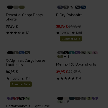
%
%
%
%
%
Essential Cargo Baggy
F-Dry Poloshirt
Shorts
99,95 €
38,95 €
64,95 €
(2)
(258)
-20 %
Summer Sale
%
%
%
%
%
%
%
%
%
%
+ 1
%
X-Alp Trail Cargo Kurze
Merino 160 Boxershorts
Lauftights
84,95 €
39,95 €
49,95 €
(11)
(12)
-30 %
Summer Sale
%
%
%
%
%
%
%
+ 5
%
Performance X-Light Base