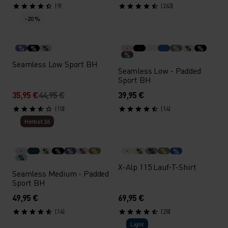
(9)
(263)
-20 %
%
%
%
%
%
%
%
Seamless Low Sport BH
Seamless Low - Padded
Sport BH
35,95 €
44,95 €
39,95 €
(10)
(14)
Herbst 26
%
%
%
%
%
%
%
%
%
%
X-Alp 115 Lauf-T-Shirt
Seamless Medium - Padded
Sport BH
49,95 €
69,95 €
(14)
(28)
Light