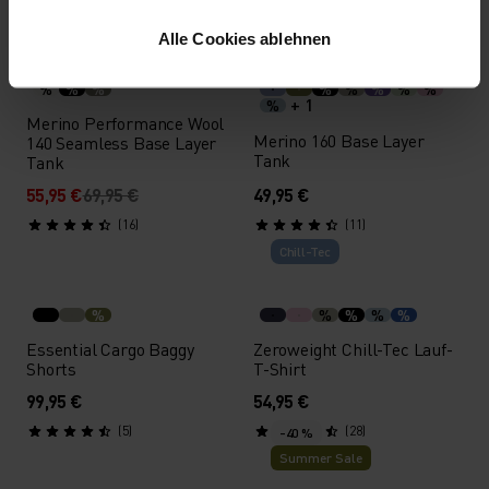
-20 %
Summer Sale
Light
Alle Cookies ablehnen
%
%
%
%
%
%
%
%
+ 1
%
Merino Performance Wool
Merino 160 Base Layer
140 Seamless Base Layer
Tank
Tank
55,95 €
69,95 €
49,95 €
(16)
(11)
Chill-Tec
%
%
%
%
%
Essential Cargo Baggy
Zeroweight Chill-Tec Lauf-
Shorts
T-Shirt
99,95 €
54,95 €
(5)
(28)
-40 %
Summer Sale