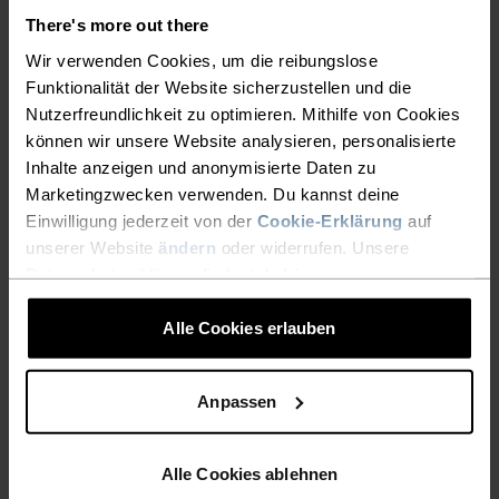
Boxershorts
Boxershorts
There's more out there
27,95 €
34,95 €
27,95 €
34,95 €
-20 %
-20 %
Wir verwenden Cookies, um die reibungslose
Light
Light
Funktionalität der Website sicherzustellen und die
Nutzerfreundlichkeit zu optimieren. Mithilfe von Cookies
%
%
%
können wir unsere Website analysieren, personalisierte
Active F-Dry Light Slip
Performance Wool 140
Inhalte anzeigen und anonymisierte Daten zu
Boxershorts
Marketingzwecken verwenden. Du kannst deine
19,95 €
24,95 €
47,95 €
59,95 €
Einwilligung jederzeit von der
Cookie-Erklärung
auf
-20 %
-20 %
unserer Website
ändern
oder widerrufen. Unsere
Light
Light
Datenschutzerklärung findest du
hier
.
%
%
Alle Cookies erlauben
Active F-Dry Graphic 2-
Active F-Dry Graphic 2-
Pack Boxershorts
Pack Boxershorts
Anpassen
47,95 €
59,95 €
47,95 €
59,95 €
-20 %
Light
Alle Cookies ablehnen