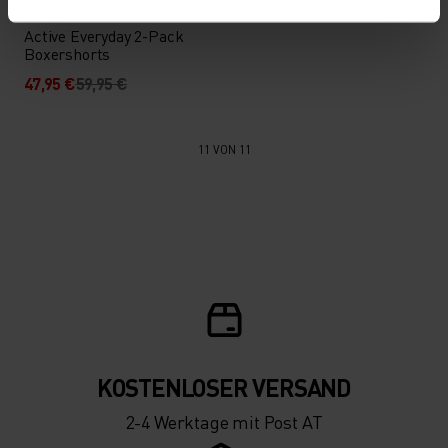
%
%
Active Everyday 2-Pack
Boxershorts
47,95 €
59,95 €
11 VON 11
KOSTENLOSER VERSAND
2-4 Werktage mit Post AT