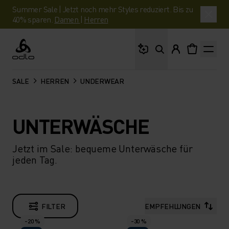
Summer Sale | Jetzt noch mehr Styles reduziert. Bis zu
40% sparen.
Damen
|
Herren
Wonach suchst du?
Odlo
SALE
HERREN
UNDERWEAR
UNTERWÄSCHE
Jetzt im Sale: bequeme Unterwäsche für
jeden Tag.
FILTER
EMPFEHLUNGEN
-20 %
-30 %