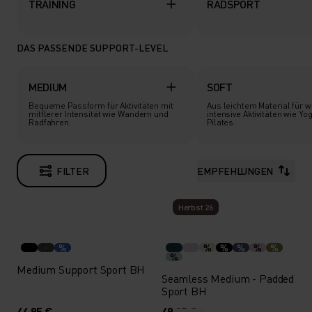
TRAINING
RADSPORT
DAS PASSENDE SUPPORT-LEVEL
MEDIUM
SOFT
Bequeme Passform für Aktivitäten mit
Aus leichtem Material für 
mittlerer Intensität wie Wandern und
intensive Aktivitäten wie Yo
Radfahren.
Pilates.
FILTER
EMPFEHLUNGEN
Herbst 26
%
%
%
%
%
%
%
Medium Support Sport BH
Seamless Medium - Padded
Sport BH
44,95 €
49,95 €