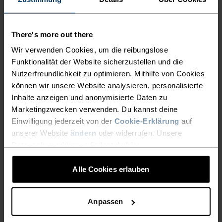
Sport BH
39,95 €
31,95 €
39,95 €
-30 %
There's more out there
Summer Sale
-20 %
Wir verwenden Cookies, um die reibungslose
Funktionalität der Website sicherzustellen und die
%
%
%
%
%
%
Nutzerfreundlichkeit zu optimieren. Mithilfe von Cookies
Gepolsterter Damen high
Damen Everyday High
können wir unsere Website analysieren, personalisierte
Sport-BH
Sport-BH
Inhalte anzeigen und anonymisierte Daten zu
45,45 €
64,95 €
51,95 €
64,95 €
Marketingzwecken verwenden. Du kannst deine
Einwilligung jederzeit von der
Cookie-Erklärung
auf
unserer Website
ändern
oder widerrufen. Unsere
Datenschutzerklärung findest du
hier
.
Alle Cookies erlauben
Anpassen