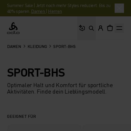
Summer Sale | Jetzt noch mehr Styles reduziert. Bis zu
40% sparen.
Damen
|
Herren
Wonach suchst du?
Odlo
DAMEN
KLEIDUNG
SPORT-BHS
SPORT-BHS
Optimaler Halt und Komfort für sportliche
Aktivitäten. Finde dein Lieblingsmodell.
GEEIGNET FÜR