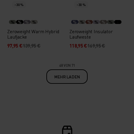
-30 %
-30 %
%
%
%
%
%
%
%
%
%
%
Zeroweight Warm Hybrid
Zeroweight Insulator
Laufjacke
Laufweste
97,95 €
139,95 €
118,95 €
169,95 €
48 VON 71
MEHR LADEN