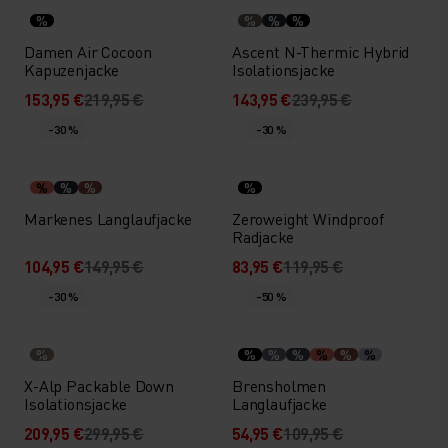
%
%
%
%
Damen Air Cocoon
Ascent N-Thermic Hybrid
Kapuzenjacke
Isolationsjacke
153,95 €
219,95 €
143,95 €
239,95 €
-30 %
-30 %
%
%
%
%
Markenes Langlaufjacke
Zeroweight Windproof
Radjacke
104,95 €
149,95 €
83,95 €
119,95 €
-30 %
-50 %
%
%
%
%
%
%
%
X-Alp Packable Down
Brensholmen
Isolationsjacke
Langlaufjacke
209,95 €
299,95 €
54,95 €
109,95 €