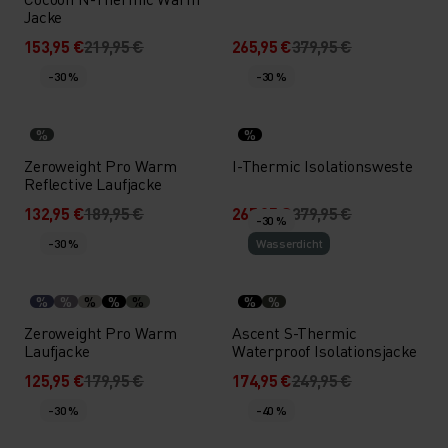
Jacke
153,95 €
219,95 €
265,95 €
379,95 €
-30 %
-30 %
%
%
Zeroweight Pro Warm
I-Thermic Isolationsweste
Reflective Laufjacke
132,95 €
189,95 €
265,95 €
379,95 €
-30 %
-30 %
Wasserdicht
%
%
%
%
%
%
%
Zeroweight Pro Warm
Ascent S-Thermic
Laufjacke
Waterproof Isolationsjacke
125,95 €
179,95 €
174,95 €
249,95 €
-30 %
-40 %