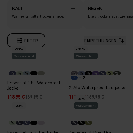
KALT
REGEN
Wärme für kalte, trockene Tage.
Bleib trocken, egal wie nas
FILTER
EMPFEHLUNGEN
-30 %
-30 %
Wasserdicht
Wasserdicht
%
%
%
%
%
%
%
%
%
%
+ 2
Essential 2.5L Waterproof
X-Alp Waterproof Laufjacke
Jacke
118,95 €
169,95 €
118,95 €
169,95 €
-30 %
-30 %
Wasserdicht
%
%
%
%
%
%
Essential Light Laufjacke
Zeroweight Dual Dry