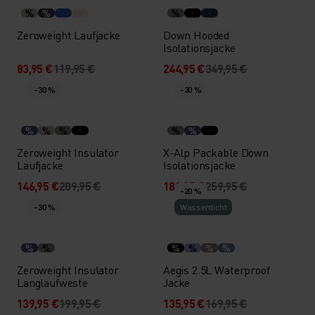
%
%
%
Zeroweight Laufjacke
Down Hooded
Isolationsjacke
83,95 €
119,95 €
244,95 €
349,95 €
-30 %
-30 %
%
%
%
%
%
Zeroweight Insulator
X-Alp Packable Down
Laufjacke
Isolationsjacke
146,95 €
209,95 €
181,95 €
259,95 €
-20 %
-30 %
Wasserdicht
%
%
%
%
%
%
Zeroweight Insulator
Aegis 2.5L Waterproof
Langlaufweste
Jacke
139,95 €
199,95 €
135,95 €
169,95 €