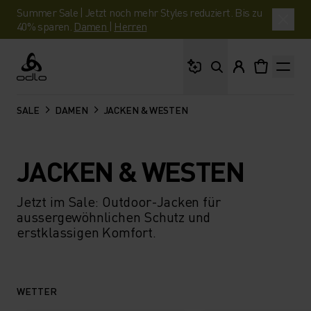
Summer Sale | Jetzt noch mehr Styles reduziert. Bis zu
40% sparen.
Damen
|
Herren
Wonach suchst du?
Odlo
SALE
DAMEN
JACKEN & WESTEN
JACKEN & WESTEN
Jetzt im Sale: Outdoor-Jacken für
aussergewöhnlichen Schutz und
erstklassigen Komfort.
WETTER