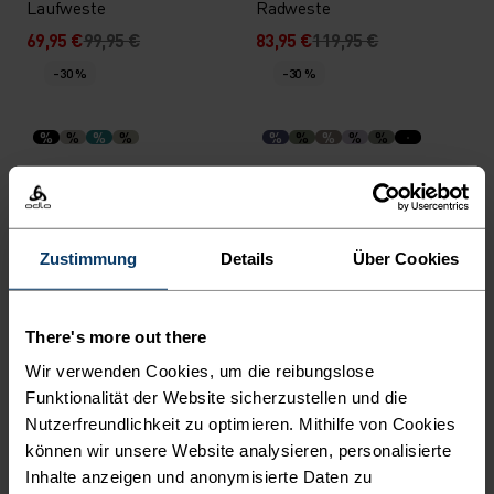
Laufweste
Radweste
69,95 €
99,95 €
83,95 €
119,95 €
-30 %
-30 %
%
%
%
%
%
%
%
%
%
Ascent Hybrid
X-Alp 3L Skijacke
Isolationsjacke
139,95 €
199,95 €
314,95 €
449,95 €
-30 %
Zustimmung
Details
Über Cookies
-30 %
Wasserdicht
%
%
%
There's more out there
Zeroweight Warm
Dual Dry Waterproof
Wir verwenden Cookies, um die reibungslose
Laufweste
Laufjacke
Funktionalität der Website sicherzustellen und die
69,95 €
99,95 €
188,95 €
269,95 €
-40 %
Nutzerfreundlichkeit zu optimieren. Mithilfe von Cookies
-30 %
Wasserdicht
können wir unsere Website analysieren, personalisierte
Inhalte anzeigen und anonymisierte Daten zu