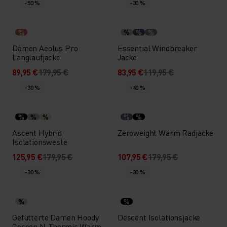
-50 %
-30 %
%
%
%
%
Damen Aeolus Pro
Essential Windbreaker
Langlaufjacke
Jacke
89,95 €
179,95 €
83,95 €
119,95 €
-30 %
-40 %
%
%
%
%
%
Ascent Hybrid
Zeroweight Warm Radjacke
Isolationsweste
125,95 €
179,95 €
107,95 €
179,95 €
-30 %
-30 %
%
%
Gefütterte Damen Hoody
Descent Isolationsjacke
Cocoon N-Thermic Warm