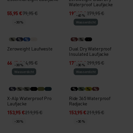
Waterproof Laufjacke
55,95 €
79,95 €
195,95 €
279,95 €
-40 %
-30 %
Wasserdicht
%
%
%
%
%
Zeroweight Laufweste
Dual Dry Waterproof
Insulated Laufjacke
66,45 €
94,95 €
179,95 €
299,95 €
-30 %
-30 %
Wasserdicht
Wasserdicht
%
%
%
%
%
%
%
X-Alp Waterproof Pro
Ride 365 Waterproof
Laufjacke
Radjacke
153,95 €
219,95 €
153,95 €
219,95 €
-30 %
-30 %