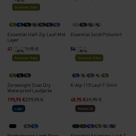
-30 %
Summer Sale
%
%
%
%
%
%
%
%
%
%
Essential Half-Zip Lauf-Mid
Essential Solid Poloshirt
Layer
41,95 €
59,95 €
54,95 €
-30 %
-30 %
Summer Sale
Summer Sale
%
%
%
%
%
%
%
%
Zeroweight Dual Dry
X-Alp 115 Lauf-T-Shirt
Waterproof Laufjacke
195,95 €
279,95 €
48,95 €
69,95 €
Light
Herbst 26
%
%
%
%
%
%
Performance Light Base
Essential Seamless Lauf-T-