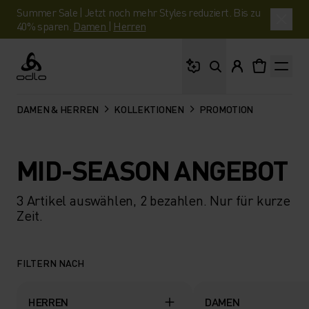
Summer Sale | Jetzt noch mehr Styles reduziert. Bis zu
40% sparen.
Damen
|
Herren
Wonach suchst du?
Odlo
DAMEN & HERREN
KOLLEKTIONEN
PROMOTION
MID-SEASON ANGEBOT
3 Artikel auswählen, 2 bezahlen. Nur für kurze
Zeit.
FILTERN NACH
HERREN
DAMEN