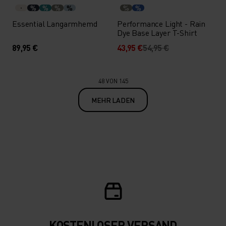
%
%
%
%
%
%
Essential Langarmhemd
Performance Light - Rain
Dye Base Layer T-Shirt
89,95 €
43,95 €
54,95 €
48 VON 145
MEHR LADEN
KOSTENLOSER VERSAND