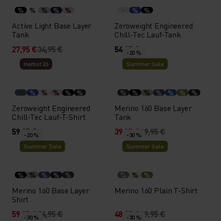
%
%
%
%
%
%
%
Active Light Base Layer
Zeroweight Engineered
Tank
Chill-Tec Lauf-Tank
27,95 €
34,95 €
54,95 €
-20 %
Herbst 26
Summer Sale
%
%
%
%
%
%
%
%
%
%
%
%
Zeroweight Engineered
Merino 160 Base Layer
Chill-Tec Lauf-T-Shirt
Tank
59,95 €
39,95 €
49,95 €
-20 %
-30 %
Summer Sale
Summer Sale
%
%
%
%
%
%
%
%
Merino 160 Base Layer
Merino 160 Plain T-Shirt
Shirt
59,95 €
74,95 €
48,95 €
69,95 €
-30 %
-30 %