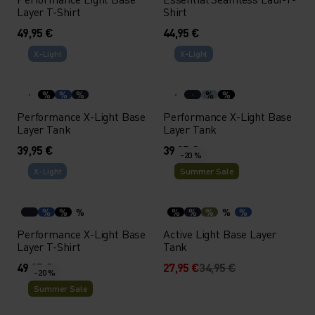
Layer T-Shirt
Shirt
49,95 €
44,95 €
X-Light
X-Light
%
%
%
%
%
Performance X-Light Base
Performance X-Light Base
Layer Tank
Layer Tank
39,95 €
39,95 €
-20 %
X-Light
Summer Sale
%
%
%
%
%
%
%
%
Performance X-Light Base
Active Light Base Layer
Layer T-Shirt
Tank
49,95 €
27,95 €
34,95 €
-20 %
Summer Sale