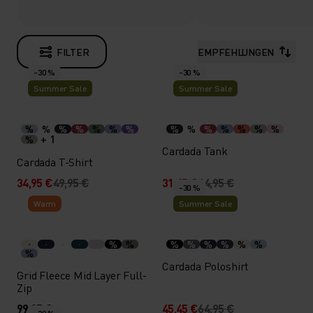
FILTER
EMPFEHLUNGEN
-30 %
-30 %
Summer Sale
Summer Sale
%
%
%
%
%
%
%
%
%
%
%
%
%
%
+ 1
%
Cardada Tank
Cardada T-Shirt
34,95 €
49,95 €
31,45 €
44,95 €
-30 %
Warm
Summer Sale
%
%
%
%
%
%
%
%
%
Cardada Poloshirt
Grid Fleece Mid Layer Full-
Zip
99,95 €
45,45 €
64,95 €