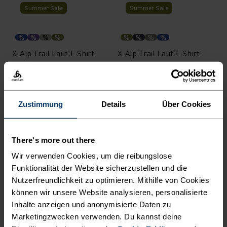
Summer Sale
Summer Sale
%
%
%
%
%
%
%
%
X-Alp Trail Lauf-T-Shirt
X-Alp Trail Lauf-T-Shirt
48,95 €
69,95 €
48,95 €
69,95 €
Chill-Tec
Chill-Tec
Zustimmung
Details
Über Cookies
%
%
%
%
%
%
%
Zeroweight Chill-Tec
Zeroweight Chill-Tec
Langarm-Laufshirt
There's more out there
Langarm-Laufshirt
Wir verwenden Cookies, um die reibungslose
59,95 €
59,95 €
Funktionalität der Website sicherzustellen und die
Wasserdicht
Wasserdicht
Nutzerfreundlichkeit zu optimieren. Mithilfe von Cookies
können wir unsere Website analysieren, personalisierte
%
%
%
%
%
%
%
Inhalte anzeigen und anonymisierte Daten zu
Marketingzwecken verwenden. Du kannst deine
Essential 2.5L Waterproof
Essential 2.5L Waterproof