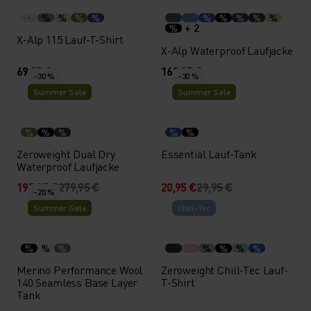
%
%
%
%
%
%
%
%
%
+ 2
%
X-Alp 115 Lauf-T-Shirt
X-Alp Waterproof Laufjacke
69,95 €
169,95 €
-30 %
-30 %
Summer Sale
Summer Sale
%
%
%
%
%
Zeroweight Dual Dry
Essential Lauf-Tank
Waterproof Laufjacke
195,95 €
279,95 €
20,95 €
29,95 €
-20 %
Summer Sale
Chill-Tec
%
%
%
%
%
%
%
Merino Performance Wool
Zeroweight Chill-Tec Lauf-
140 Seamless Base Layer
T-Shirt
Tank