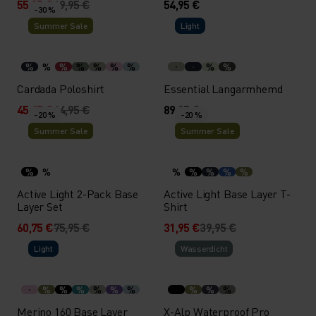
55,95 €
69,95 €
54,95 €
-30 %
Summer Sale
Light
%
%
%
%
%
%
%
%
%
Cardada Poloshirt
Essential Langarmhemd
45,45 €
64,95 €
89,95 €
-20 %
-20 %
Summer Sale
Summer Sale
%
%
%
%
%
%
%
Active Light 2-Pack Base
Active Light Base Layer T-
Layer Set
Shirt
60,75 €
75,95 €
31,95 €
39,95 €
Light
Wasserdicht
%
%
%
%
%
%
%
%
%
Merino 160 Base Layer
X-Alp Waterproof Pro