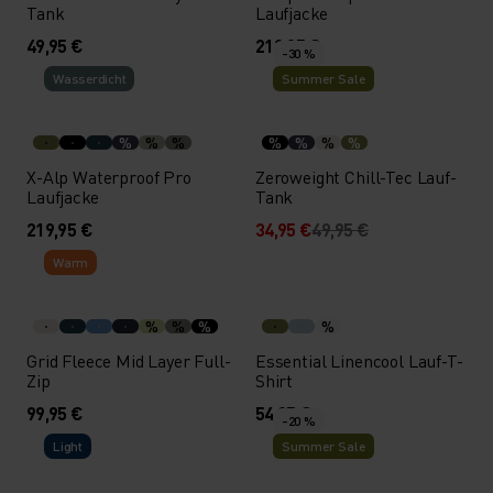
Tank
Laufjacke
49,95 €
219,95 €
-30 %
Wasserdicht
Summer Sale
%
%
%
%
%
%
%
X-Alp Waterproof Pro
Zeroweight Chill-Tec Lauf-
Laufjacke
Tank
219,95 €
34,95 €
49,95 €
Warm
%
%
%
%
Grid Fleece Mid Layer Full-
Essential Linencool Lauf-T-
Zip
Shirt
99,95 €
54,95 €
-20 %
Light
Summer Sale