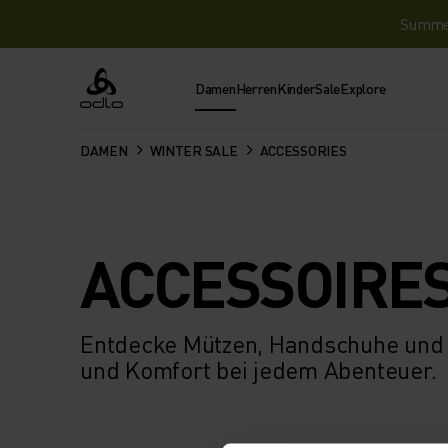
Summer 
Damen
Herren
Kinder
Sale
Explore
Odlo
DAMEN
WINTER SALE
ACCESSORIES
ACCESSOIRE
Entdecke Mützen, Handschuhe und w
und Komfort bei jedem Abenteuer.