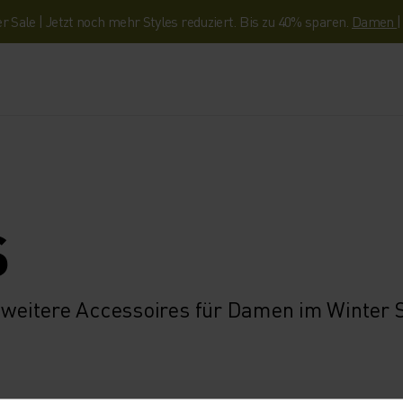
Sale | Jetzt noch mehr Styles reduziert. Bis zu 40% sparen.
Damen
S
eitere Accessoires für Damen im Winter Sa