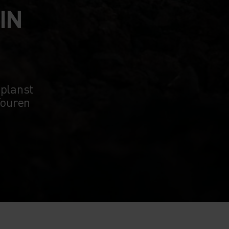
IN
planst
Touren