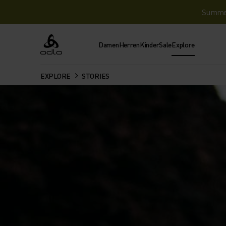
Summer 
Damen
Herren
Kinder
Sale
Explore
Odlo
EXPLORE
STORIES