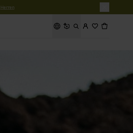
|
Herren
Wonach suchst du?