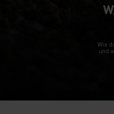
W
Wie d
und w