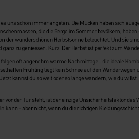
s uns schon immer angetan. Die Mücken haben sich ausges
nschenmassen, die die Berge im Sommer bevölkern, haben d
von der wunderschönen Herbstsonne beleuchtet. Und sie sin
und ganz zu geniessen. Kurz: Der Herbst ist perfekt zum Wan
n folgen oft angenehm warme Nachmittage – die ideale Kom
lhaften Frühling liegt kein Schnee auf den Wanderwegen u
 Jetzt kannst du so weit oder so lange wandern, wie du willst.
er vor der Tür steht, ist der einzige Unsicherheitsfaktor das
 kann – aber nicht, wenn du die richtigen Kleidungsschicht