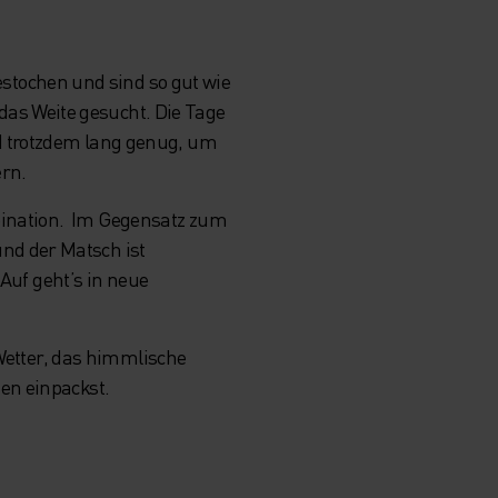
tochen und sind so gut wie
as Weite gesucht. Die Tage
d trotzdem lang genug, um
dern.
bination. Im Gegensatz zum
nd der Matsch ist
 Auf geht’s in neue
 Wetter, das himmlische
en einpackst.