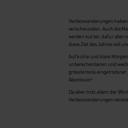
Herbstwanderungen haben e
verschwunden. Auch die Me
werden kürzer, dafür aber 
diese Zeit des Jahres voll 
Auf kühle und klare Morge
unberechenbaren und wechse
grösstenteils eingetrocknet.
Abenteuer!
Da aber trotz allem der Wint
Herbstwanderungen vereiteln