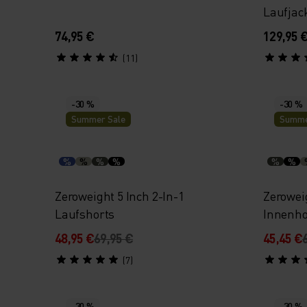
Laufjac
74,95 €
129,95 
(11)
-30 %
-30 %
Summer Sale
Summe
%
%
%
%
%
%
Zeroweight 5 Inch 2-In-1
Zerowei
Laufshorts
Innenh
48,95 €
69,95 €
45,45 €
(7)
-30 %
-30 %