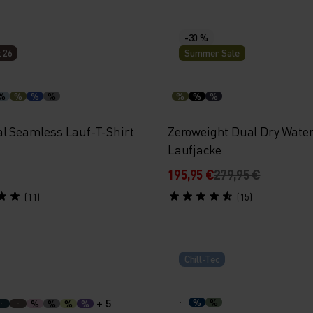
-30 %
 26
Summer Sale
%
%
%
%
%
%
%
al Seamless Lauf-T-Shirt
Zeroweight Dual Dry Water
Laufjacke
195,95 €
279,95 €
(11)
(15)
Chill-Tec
+ 5
%
%
%
%
%
%