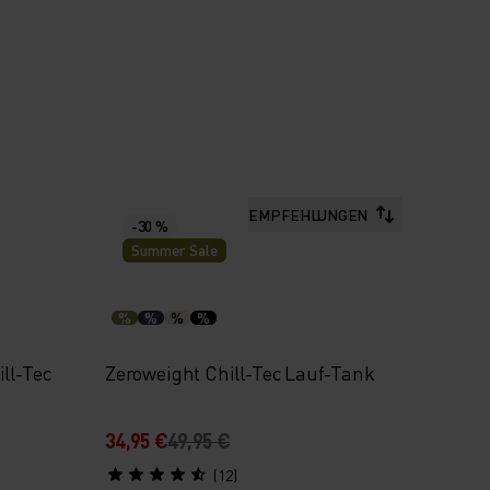
EMPFEHLUNGEN
-30 %
Summer Sale
%
%
%
%
ll-Tec
Zeroweight Chill-Tec Lauf-Tank
34,95 €
49,95 €
(12)