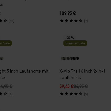
ke
€
109,95 €
(10)
(7)
-30 %
r Sale
Summer Sale
%
%
%
%
ght 5 Inch Laufshorts mit
X-Alp Trail 6 Inch 2-In-1
ose
Laufshorts
64,95 €
59,45 €
84,95 €
(1)
(5)