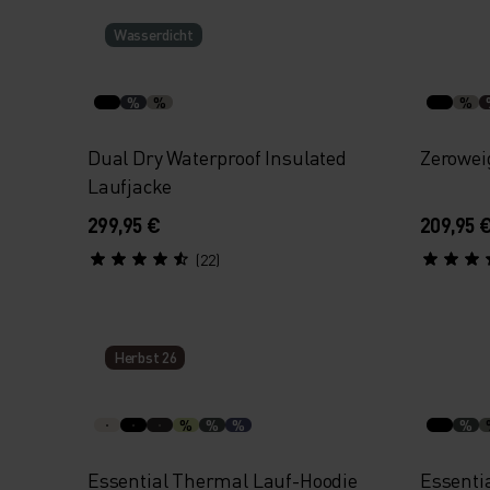
Wasserdicht
%
%
%
Dual Dry Waterproof Insulated
Zerowei
Laufjacke
299,95 €
209,95 
(22)
Herbst 26
%
%
%
%
Essential Thermal Lauf-Hoodie
Essentia