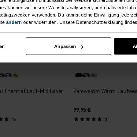
al Ceramiwarm Lauf-Mid
Essential Seamless Lang
kies können wir unsere Website analysieren, personalisierte Inha
lf-Zip
Laufshirt
etingzwecken verwenden. Du kannst deine Einwilligung jederzei
54,95 €
ite
ändern
oder widerrufen. Unsere Datenschutzerklärung finde
(139)
(2)
nen
Anpassen
A
 26
%
%
%
%
%
al Thermal Lauf-Mid Layer
Zeroweight Warm Laufwes
99,95 €
(13)
(3)