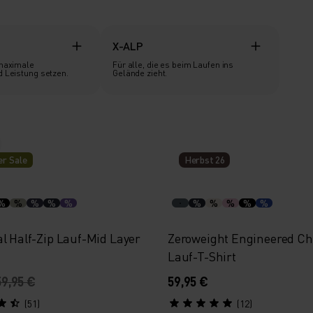
X-ALP
Für alle, die es beim Laufen ins
d Leistung setzen.
Gelände zieht.
r Sale
Herbst 26
%
%
%
%
%
%
%
%
%
%
al Half-Zip Lauf-Mid Layer
Zeroweight Engineered Chi
Lauf-T-Shirt
59,95 €
59,95 €
(51)
(12)