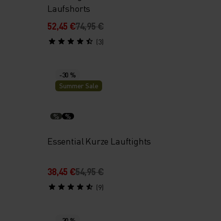
Laufshorts
52,45 €
74,95 €
(3)
-30 %
Summer Sale
%
%
Essential Kurze Lauftights
38,45 €
54,95 €
(9)
-30 %