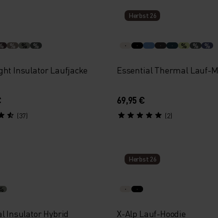
Herbst 26
%
%
%
%
%
%
%
ght Insulator Laufjacke
Essential Thermal Lauf-M
€
69,95 €
(37)
(2)
Herbst 26
%
l Insulator Hybrid
X-Alp Lauf-Hoodie