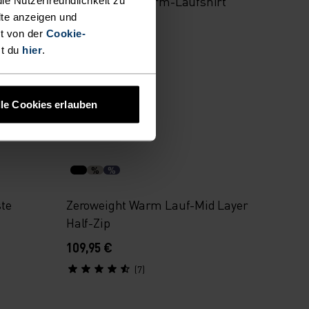
arm-
X-Alp 115 Langarm-Laufshirt
lte anzeigen und
t von der
Cookie-
89,95 €
st du
hier
.
(5)
lle Cookies erlauben
Warm
%
%
te
Zeroweight Warm Lauf-Mid Layer
Half-Zip
109,95 €
(7)