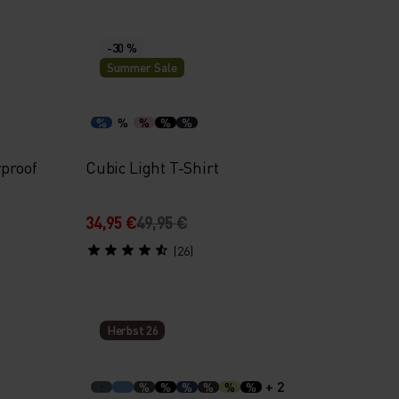
-30 %
Summer Sale
%
%
%
%
%
proof
Cubic Light T-Shirt
34,95 €
49,95 €
(26)
Herbst 26
+ 2
%
%
%
%
%
%