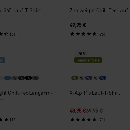
l 365 Lauf-T-Shirt
Zeroweight Chill-Tec Lauf
49,95 €
(61)
(96)
-30 %
ec
Summer Sale
%
%
%
%
%
%
%
%
%
ght Chill-Tec Langarm-
X-Alp 115 Lauf-T-Shirt
rt
48,95 €
69,95 €
(18)
(71)