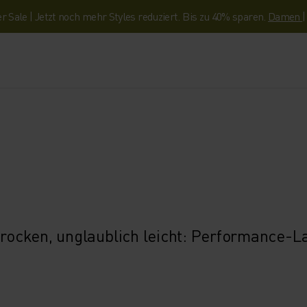
Sale | Jetzt noch mehr Styles reduziert. Bis zu 40% sparen.
Damen
 trocken, unglaublich leicht: Performance-L