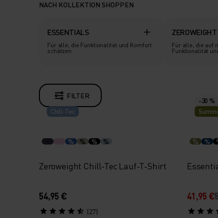
NACH KOLLEKTION SHOPPEN
ESSENTIALS
ZEROWEIGHT
Für alle, die Funktionalität und Komfort
Für alle, die auf maximale
schätzen.
Funktionalität un
FILTER
-30 %
Chill-Tec
Summe
%
%
%
%
%
%
Zeroweight Chill-Tec Lauf-T-Shirt
Essenti
54,95 €
41,95 €
(27)