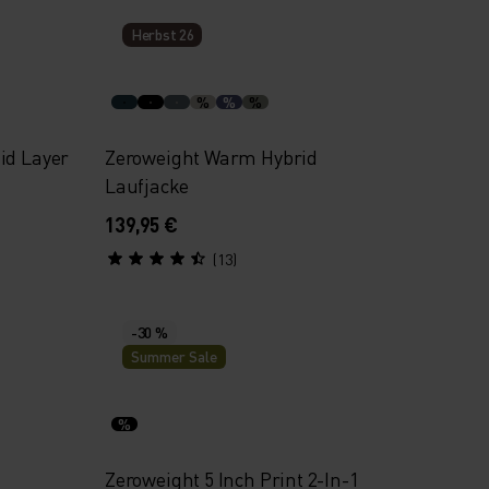
Herbst 26
%
%
%
id Layer
Zeroweight Warm Hybrid
Laufjacke
139,95 €
(13)
-30 %
Summer Sale
%
Zeroweight 5 Inch Print 2-In-1