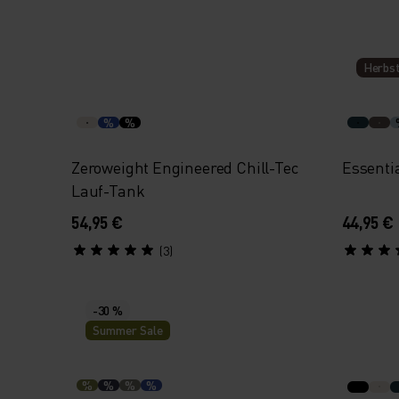
Herbst
%
%
Zeroweight Engineered Chill-Tec
Essenti
Lauf-Tank
54,95 €
44,95 €
(3)
-30 %
Summer Sale
%
%
%
%