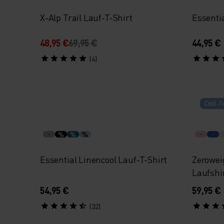
X-Alp Trail Lauf-T-Shirt
Essentia
48,95 €
69,95 €
44,95 €
(4)
Chill-T
%
%
%
Essential Linencool Lauf-T-Shirt
Zerowei
Laufshi
54,95 €
59,95 €
(32)