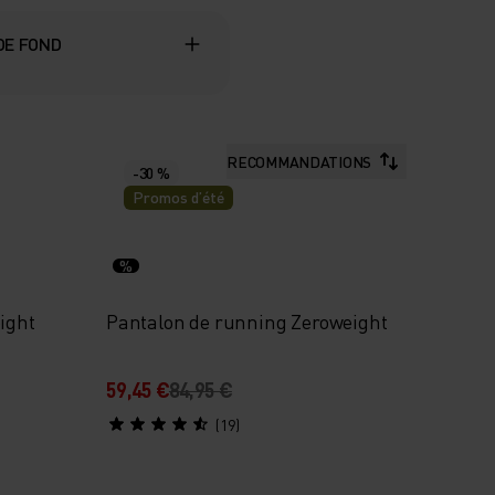
 DE FOND
RECOMMANDATIONS
-30 %
Promos d’été
%
ight
Pantalon de running Zeroweight
59,45 €
84,95 €
(19)