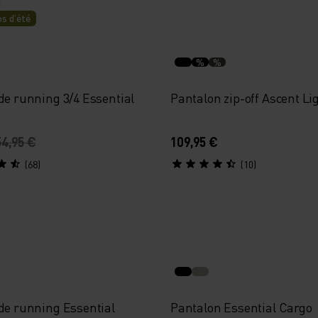
s d’été
%
%
de running 3/4 Essential
Pantalon zip-off Ascent Li
54,95 €
109,95 €
(68)
(10)
 de running Essential
Pantalon Essential Cargo