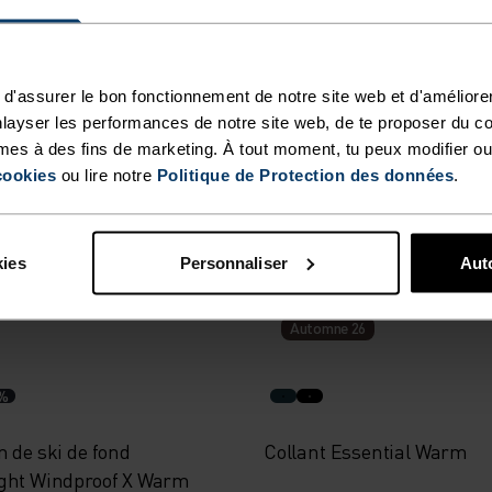
ne 26
%
%
%
%
d'assurer le bon fonctionnement de notre site web et d'améliore
layser les performances de notre site web, de te proposer du c
 de running Essential
Pantalon de ski de fond Es
mes à des fins de marketing. À tout moment, tu peux modifier ou
l
Warm
cookies
ou lire notre
Politique de Protection des données
.
99,95 €
(9)
(8)
kies
Personnaliser
Auto
Automne 26
%
 de ski de fond
Collant Essential Warm
ght Windproof X Warm