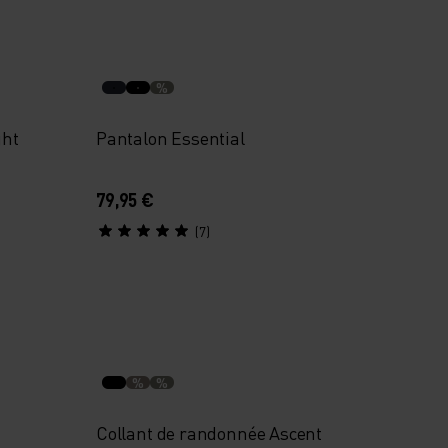
%
ght
Pantalon Essential
79,95 €
(7)
%
%
Collant de randonnée Ascent