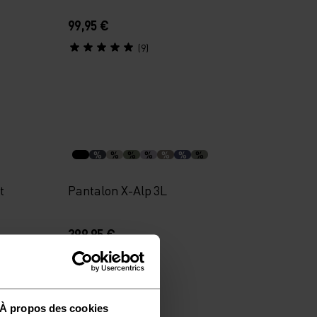
99,95 €
(9)
%
%
%
%
%
%
%
t
Pantalon X-Alp 3L
399,95 €
(4)
À propos des cookies