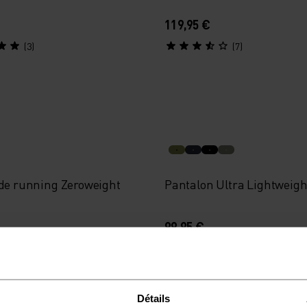
119,95 €
(3)
(7)
 de running Zeroweight
Pantalon Ultra Lightweigh
99,95 €
(2)
(4)
Détails