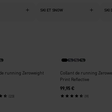
SKI ET SNOW
SKI
%
%
%
%
 de running Zeroweight
Collant de running Zerowe
Print Reflective
99,95 €
(23)
(9)