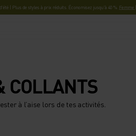
'été | Plus de styles à prix réduits. Économisez jusqu'à 40 %.
Femme
& COLLANTS
ster à l’aise lors de tes activités.