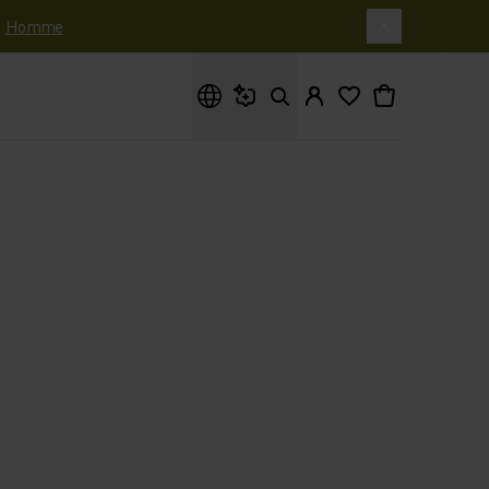
|
Homme
Que cherches-tu ?