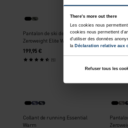
Autom
There's more out there
%
%
Les cookies nous permettent 
cookies nous permettent d'an
Pantalon de ski de fond
Collant
d'utiliser des données anony
Zeroweight Elite Windproof
Therma
la
Déclaration relative aux 
199,95 €
89,95 €
(5)
Refuser tous les coo
%
%
%
Collant de running Essential
Pantalon
Warm
Zerowei