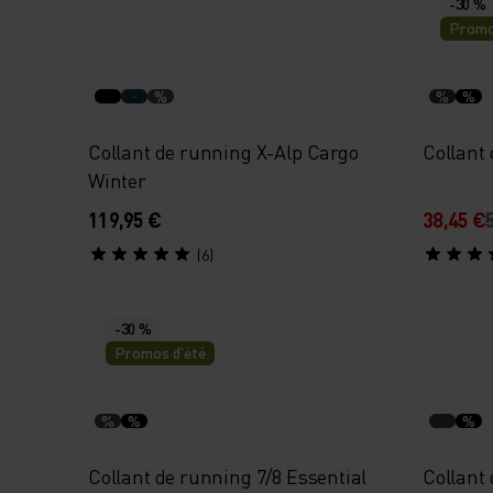
-30 %
Promo
%
%
%
Collant de running X-Alp Cargo
Collant 
Winter
119,95 €
38,45 €
(6)
-30 %
Promos d’été
%
%
%
Collant de running 7/8 Essential
Collant