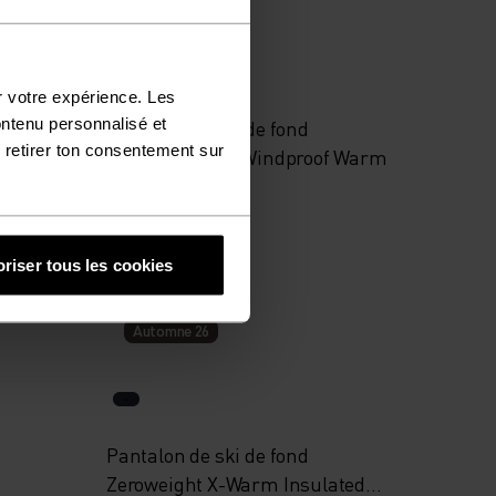
%
%
%
r votre expérience. Les
ontenu personnalisé et
sential
Pantalon de ski de fond
 retirer ton consentement sur
Zeroweight Pro Windproof Warm
159,95 €
riser tous les cookies
Automne 26
Pantalon de ski de fond
Zeroweight X-Warm Insulated