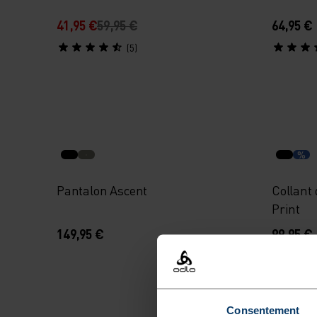
41,95 €
59,95 €
64,95 €
(5)
%
Pantalon Ascent
Collant
Print
149,95 €
99,95 €
Consentement