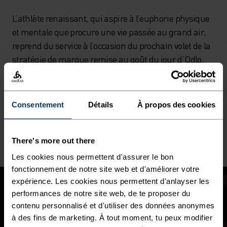
L’athlète renaissant, qui aspire à l’euphorie physique
et mentale que procure une vie passée au grand air,
reprend du service à l’occasion du prochain volet de la
stratégie de marque remise au goût du jour d’Odlo,
dévoilée au début de cette année 2024
. Cette
campagne estivale met l’accent sur l’état d’esprit de
l’athlète renaissant : la liberté, l’effort physique et les
Consentement
Détails
À propos des cookies
instants magiques qu’il recherche dans les plus
grands stades naturels.
There's more out there
Les cookies nous permettent d'assurer le bon
fonctionnement de notre site web et d'améliorer votre
expérience. Les cookies nous permettent d'anlayser les
performances de notre site web, de te proposer du
contenu personnalisé et d'utiliser des données anonymes
à des fins de marketing. À tout moment, tu peux modifier