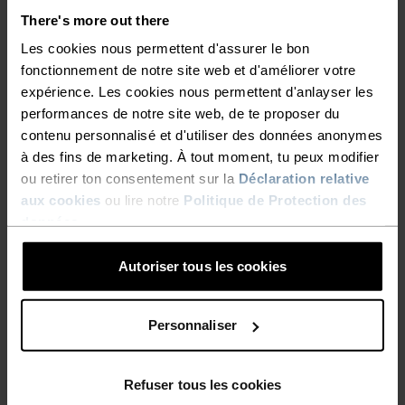
There's more out there
15°
15°
Les cookies nous permettent d'assurer le bon
fonctionnement de notre site web et d'améliorer votre
HAUTE VISIBILITÉ
10°
10°
expérience. Les cookies nous permettent d'anlayser les
performances de notre site web, de te proposer du
contenu personnalisé et d'utiliser des données anonymes
5°
5°
à des fins de marketing. À tout moment, tu peux modifier
ou retirer ton consentement sur la
Déclaration relative
0°
0°
aux cookies
ou lire notre
Politique de Protection des
données
.
-5°
-5°
Autoriser tous les cookies
-10°
-10°
Personnaliser
-15°
-15°
Refuser tous les cookies