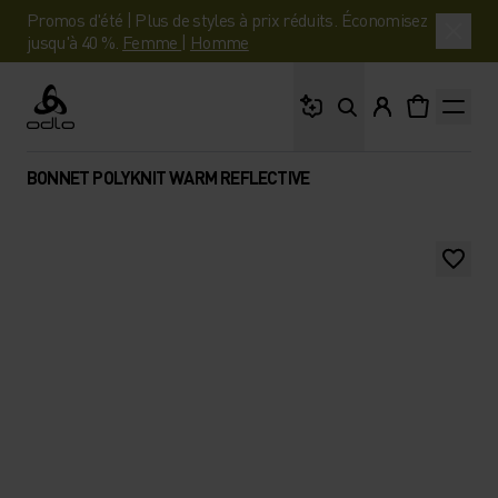
Promos d'été | Plus de styles à prix réduits. Économisez
jusqu'à 40 %.
Femme
|
Homme
Que cherches-tu ?
Odlo
BONNET POLYKNIT WARM REFLECTIVE