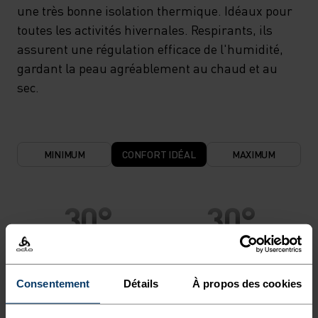
une très bonne isolation thermique. Idéaux pour
toutes les activités hivernales. Respirants, ils
assurent une régulation efficace de l'humidité,
gardant la peau agréablement au chaud et au
sec.
MINIMUM
CONFORT IDÉAL
MAXIMUM
30°
30°
25°
25°
Consentement
Détails
À propos des cookies
20°
20°