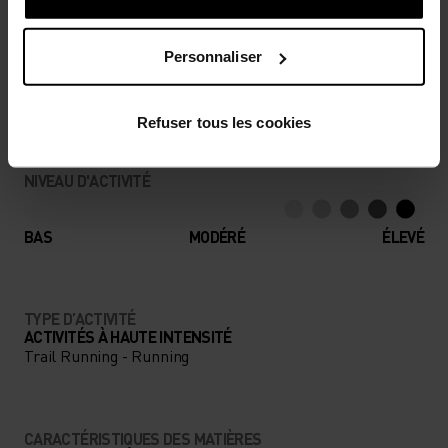
DIFFÉRENCE
Personnaliser
Des accessoires pensés pour profiter au maximum
de chaque aventure.
Refuser tous les cookies
NIVEAU D'ACTIVITÉ
BAS
MODÉRÉ
ÉLEVÉ
TYPE D’ACTIVITÉ
ACTIVITÉS À HAUTE INTENSITÉ
Trail Running - Running
CARACTÉRISTIQUES DES MATIÈRES