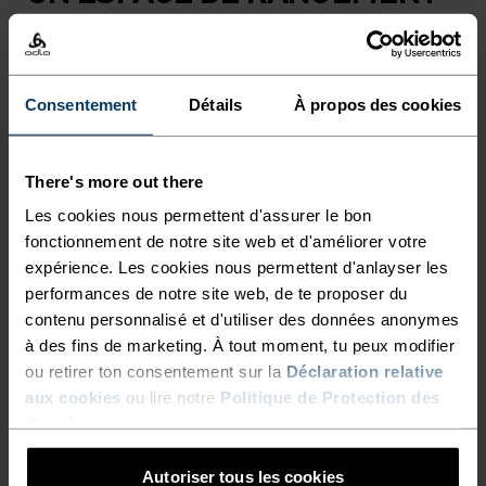
STABLE POUR COURIR SANS
DISTRACTIONS.
Consentement
Détails
À propos des cookies
Tes essentiels de running à portée de main et
bien maintenus. Adopte un espace sûr pour
There's more out there
ranger tes clés, ton téléphone, tes snacks et
Les cookies nous permettent d'assurer le bon
autres. Confectionné dans un tissu power mesh
fonctionnement de notre site web et d'améliorer votre
très respirant, ce modèle présente des sangles
expérience. Les cookies nous permettent d'anlayser les
intégrées pour attacher des bâtons ou une veste.
performances de notre site web, de te proposer du
Une ceinture polyvalente pour courir sur la route,
contenu personnalisé et d'utiliser des données anonymes
les sentiers et partout ailleurs.
à des fins de marketing. À tout moment, tu peux modifier
ou retirer ton consentement sur la
Déclaration relative
aux cookies
ou lire notre
Politique de Protection des
données
.
LES DÉTAILS QUI FONT LA
Autoriser tous les cookies