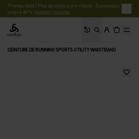
Promos d'été | Plus de styles à prix réduits. Économisez
jusqu'à 40 %.
Femme
|
Homme
Que cherches-tu ?
Odlo
CEINTURE DE RUNNING SPORTS UTILITY WAISTBAND