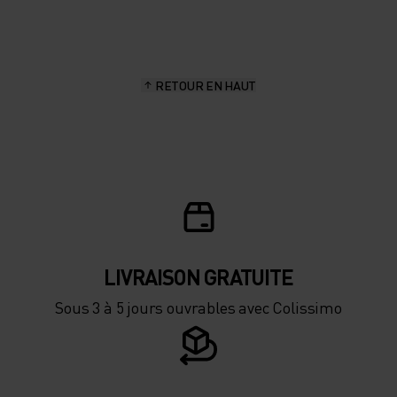
20°
20°
15°
15°
RETOUR EN HAUT
10°
10°
5°
5°
0°
0°
-5°
-5°
LIVRAISON GRATUITE
Sous 3 à 5 jours ouvrables avec Colissimo
-10°
-10°