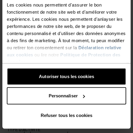
Les cookies nous permettent d'assurer le bon
fonctionnement de notre site web et d'améliorer votre
expérience. Les cookies nous permettent d'anlayser les
LES DÉTAILS QUI FONT LA
performances de notre site web, de te proposer du
DIFFÉRENCE
contenu personnalisé et d'utiliser des données anonymes
à des fins de marketing. À tout moment, tu peux modifier
ou retirer ton consentement sur la
Déclaration relative
Des accessoires pensés pour profiter au maximum
aux cookies
ou lire notre
Politique de Protection des
données
.
de chaque aventure.
Autoriser tous les cookies
NIVEAU D'ACTIVITÉ
Personnaliser
BAS
MODÉRÉ
ÉLEVÉ
Refuser tous les cookies
TYPE D’ACTIVITÉ