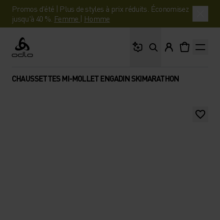
Promos d'été | Plus de styles à prix réduits. Économisez
jusqu'à 40 %.
Femme
|
Homme
Que cherches-tu ?
Odlo
CHAUSSETTES MI-MOLLET ENGADIN SKIMARATHON