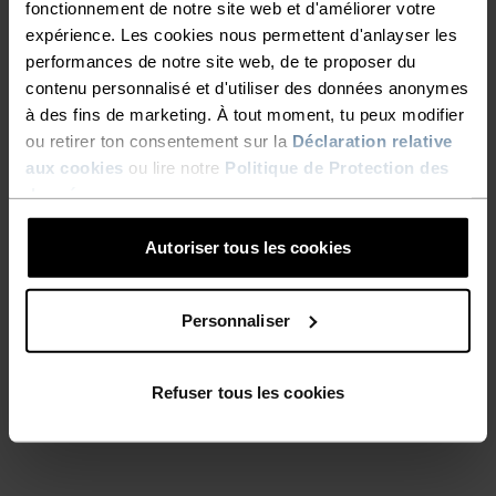
RAPIDE COMME L'ÉCLAIR,
DÉBARDEUR EST TRÈS DOUX
fonctionnement de notre site web et d'améliorer votre
LÉGER COMME L'AIR
AU TOUCHER, IL APPORTE UN
expérience. Les cookies nous permettent d'anlayser les
performances de notre site web, de te proposer du
EXCELLENT BIEN-ÊTRE
contenu personnalisé et d'utiliser des données anonymes
LONGUE DURÉE. DE PLUS, IL
Vêtements de running techniques à séchage
à des fins de marketing. À tout moment, tu peux modifier
rapide pour garder une longueur d'avance.
EST FABRIQUÉ AVEC 67 % DE
ou retirer ton consentement sur la
Déclaration relative
aux cookies
ou lire notre
Politique de Protection des
FIBRES RECYCLÉES, DANS LA
données
.
DROITE LIGNE DE
NIVEAU D'ACTIVITÉ
Autoriser tous les cookies
L’ENGAGEMENT
RESPONSABLE D’ODLO.
BAS
MODÉRÉ
ÉLEVÉ
Personnaliser
ENFIN, GRÂCE AUX DÉTAILS
RÉFLÉCHISSANTS QUI
TYPE D’ACTIVITÉ
Refuser tous les cookies
ACTIVITÉS À HAUTE INTENSITÉ
AUGMENTENT VOTRE
Training - Running
VISIBILITÉ LORSQUE LA
LUMIÈRE BAISSE, VOUS