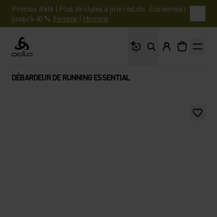
Promos d'été | Plus de styles à prix réduits. Économisez
jusqu'à 40 %.
Femme
|
Homme
Que cherches-tu ?
Odlo
DÉBARDEUR DE RUNNING ESSENTIAL