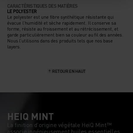
CARACTÉRISTIQUES DES MATIÈRES
POUVEZ INTENSIFIER VOS
LE POLYESTER
EFFORTS EN TOUTE
Le polyester est une fibre synthétique résistante qui
évacue l’humidité et sèche rapidement. Il conserve sa
CONFIANCE. NE SACRIFIEZ NI
forme, résiste au froissement et au rétrécissement, et
garde particulièrement bien sa couleur au fil des années.
LE CONFORT NI LA
Nous l’utilisons dans des produits tels que nos base
layers.
FRAÎCHEUR QUAND VOUS
COUREZ, GRÂCE AU
DÉBARDEUR ESSENTIALS
RETOUR EN HAUT
D’ODLO.
HEIQ MINT
La finition d’origine végétale HeiQ Mint™
associe ingénieusement huiles essentielles