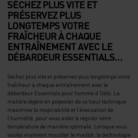
SÉCHEZ PLUS VITE ET
PRÉSERVEZ PLUS
LONGTEMPS VOTRE
FRAÎCHEUR À CHAQUE
ENTRAÎNEMENT AVEC LE
DÉBARDEUR ESSENTIALS
POUR HOMME D’ODLO. LA
MATIÈRE LÉGÈRE EN
Séchez plus vite et préservez plus longtemps votre
fraîcheur à chaque entraînement avec le
POLYESTER DE CE HAUT
débardeur Essentials pour homme d’Odlo. La
TECHNIQUE MAXIMISE LA
matière légère en polyester de ce haut technique
RESPIRABILITÉ ET
maximise la respirabilité et l’évacuation de
L’ÉVACUATION DE
l’humidité, pour vous aider à réguler votre
température de manière optimale. Lorsque vous
L’HUMIDITÉ, POUR VOUS
voulez vraiment mouiller le maillot, la technologie