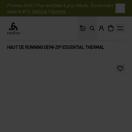
Promos d'été | Plus de styles à prix réduits. Économisez
jusqu'à 40 %.
Femme
|
Homme
Que cherches-tu ?
Odlo
HAUT DE RUNNING DEMI-ZIP ESSENTIAL THERMAL