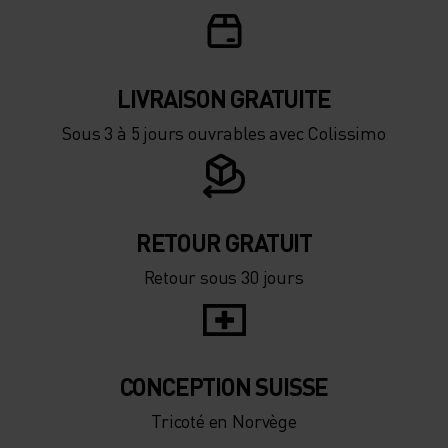
0°
0°
-5°
-5°
LIVRAISON GRATUITE
Sous 3 à 5 jours ouvrables avec Colissimo
-10°
-10°
-15°
-15°
RETOUR GRATUIT
Retour sous 30 jours
-20°
-20°
-25°
-25°
CONCEPTION SUISSE
-30°
-30°
Tricoté en Norvège