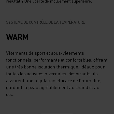
CET HIVER, AVEC LE PULL À
résultat ? Une liberté de mouvement supérieure.
MANCHES LONGUES ET COL
ZIPPÉ RUN EASY D’ODLO.
SYSTÈME DE CONTRÔLE DE LA TEMPÉRATURE
WARM
Vêtements de sport et sous-vêtements
fonctionnels, performants et confortables, offrant
une très bonne isolation thermique. Idéaux pour
toutes les activités hivernales. Respirants, ils
assurent une régulation efficace de l'humidité,
gardant la peau agréablement au chaud et au
sec.