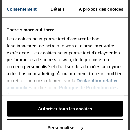
L’HUMIDITÉ, TANDIS QUE LE
vous en avez besoin. Votre température est ainsi
Consentement
Détails
À propos des cookies
COL MONTANT ZIPPÉ BLOQUE
maintenue à un niveau idéal lorsque vous vous
exercez intensément par temps froid. La matière
LA CHALEUR À L’INTÉRIEUR,
souple de ce pull assure une totale liberté de
There's more out there
OU APPORTE UNE
mouvement pour que vous puissiez repousser vos
Les cookies nous permettent d'assurer le bon
VENTILATION
limites sans vous sentir freinée, alors que ses
fonctionnement de notre site web et d'améliorer votre
SUPPLÉMENTAIRE LORSQUE
détails réfléchissants garantissent votre visibilité
expérience. Les cookies nous permettent d'anlayser les
dans l’obscurité. Perfectionnez votre équipement
performances de notre site web, de te proposer du
VOUS EN AVEZ BESOIN.
contenu personnalisé et d'utiliser des données anonymes
technique cet hiver, avec le pull à manches
VOTRE TEMPÉRATURE EST
à des fins de marketing. À tout moment, tu peux modifier
longues et col zippé Run Easy d’Odlo.
ou retirer ton consentement sur la
Déclaration relative
AINSI MAINTENUE À UN
aux cookies
ou lire notre
Politique de Protection des
NIVEAU IDÉAL LORSQUE
données
.
VOUS VOUS EXERCEZ
STYLE ET FONCTIONNALITÉ
Autoriser tous les cookies
INTENSÉMENT PAR TEMPS
FROID. LA MATIÈRE SOUPLE
Une collection pour l’entraînement qui travaille
Personnaliser