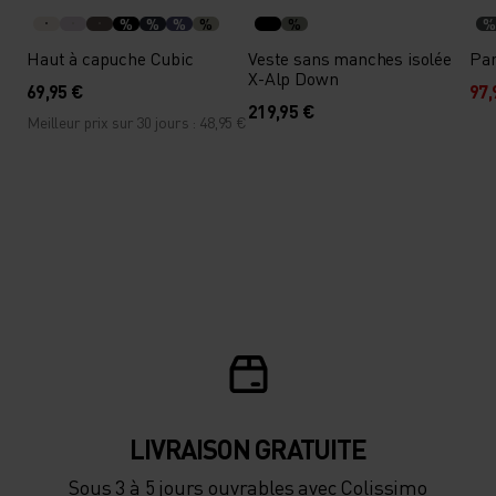
%
%
%
%
%
%
Haut à capuche Cubic
Veste sans manches isolée
Pan
X-Alp Down
69,95 €
97,
219,95 €
Meilleur prix sur 30 jours : 48,95 €
LIVRAISON GRATUITE
Sous 3 à 5 jours ouvrables avec Colissimo