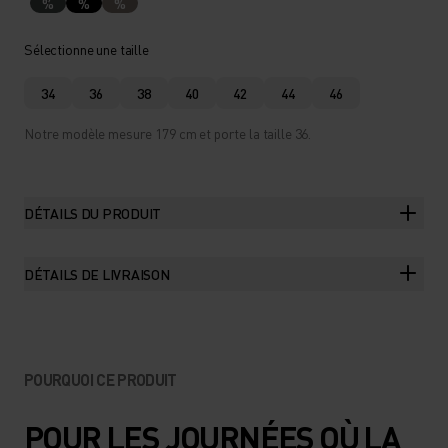
%
%
%
Sélectionne une taille
34
36
38
40
42
44
46
Notre modèle mesure 179 cm et porte la taille 36.
DÉTAILS DU PRODUIT
DÉTAILS DE LIVRAISON
POURQUOI CE PRODUIT
POUR LES JOURNÉES OÙ LA