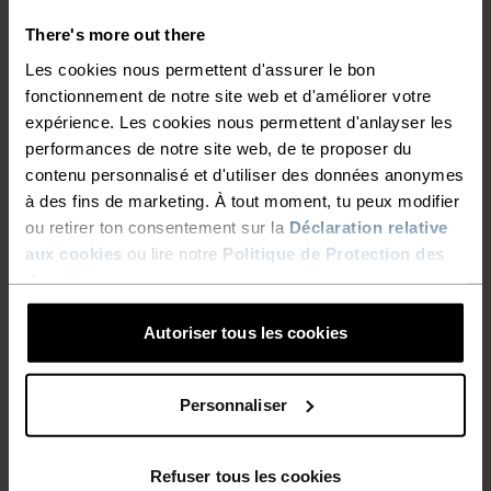
technique et confortable pour les longues
There's more out there
randonnées sur des sentiers difficiles.
Les cookies nous permettent d'assurer le bon
fonctionnement de notre site web et d'améliorer votre
expérience. Les cookies nous permettent d'anlayser les
performances de notre site web, de te proposer du
EN PARFAITE HARMONIE
contenu personnalisé et d'utiliser des données anonymes
à des fins de marketing. À tout moment, tu peux modifier
ou retirer ton consentement sur la
Déclaration relative
Des vêtements confortables et polyvalents qui
aux cookies
ou lire notre
Politique de Protection des
t'accompagneront sur tous les sentiers.
données
.
Autoriser tous les cookies
NIVEAU D'ACTIVITÉ
Personnaliser
BAS
MODÉRÉ
ÉLEVÉ
Refuser tous les cookies