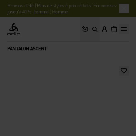
Promos d'été | Plus de styles à prix réduits. Économisez
jusqu'à 40 %.
Femme
|
Homme
Que cherches-tu ?
Odlo
PANTALON ASCENT