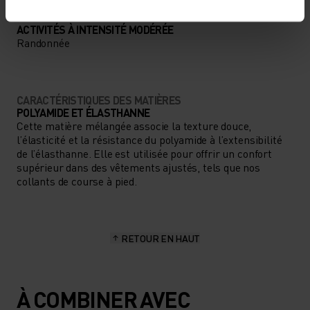
TYPE D’ACTIVITÉ
ACTIVITÉS À INTENSITÉ MODÉRÉE
Randonnée
CARACTÉRISTIQUES DES MATIÈRES
POLYAMIDE ET ÉLASTHANNE
Cette matière mélangée associe la texture douce,
l’élasticité et la résistance du polyamide à l’extensibilité
de l’élasthanne. Elle est utilisée pour offrir un confort
supérieur dans des vêtements ajustés, tels que nos
collants de course à pied.
RETOUR EN HAUT
À COMBINER AVEC