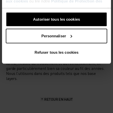
aux cookies
ou lire notre
Politique de Protection des
données
.
TYPE D’ACTIVITÉ
ACTIVITÉS À HAUTE INTENSITÉ
Autoriser tous les cookies
Ski de fond
Personnaliser
CARACTÉRISTIQUES DES MATIÈRES
LE POLYESTER
Refuser tous les cookies
Le polyester est une fibre synthétique résistante qui
évacue l’humidité et sèche rapidement. Il conserve sa
forme, résiste au froissement et au rétrécissement, et
garde particulièrement bien sa couleur au fil des années.
Nous l’utilisons dans des produits tels que nos base
layers.
RETOUR EN HAUT