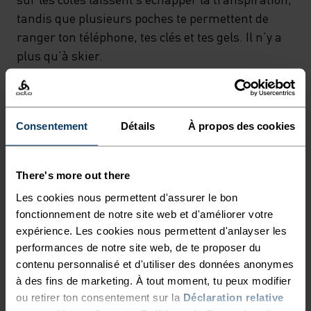
tandis que plusieurs poches te permettent de
ranger ton téléphone, tes clés et tes gels. Il n’y a
plus qu’à skier.
LE SKI DE FOND RÉINVENTÉ
Consentement
Détails
À propos des cookies
Le ski nordique autrement. Des vêtements
There's more out there
techniques et fonctionnels, le style en plus.
Les cookies nous permettent d'assurer le bon
fonctionnement de notre site web et d'améliorer votre
expérience. Les cookies nous permettent d'anlayser les
performances de notre site web, de te proposer du
NIVEAU D'ACTIVITÉ
contenu personnalisé et d'utiliser des données anonymes
à des fins de marketing. À tout moment, tu peux modifier
BAS
MODÉRÉ
ÉLEVÉ
ou retirer ton consentement sur la
Déclaration relative