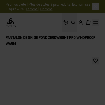
Promos d'été | Plus de styles à prix réduits. Économisez
jusqu'à 40 %.
Femme
|
Homme
Que cherches-tu ?
Odlo
PANTALON DE SKI DE FOND ZEROWEIGHT PRO WINDPROOF
WARM