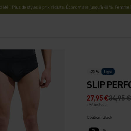
'été | Plus de styles à prix réduits. Économisez jusqu'à 40 %.
Femme
-20 %
Light
SLIP PERF
27,95 €
34,95 €
TVA incluse
Couleur: Black
%
%