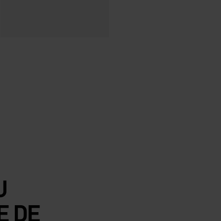
U
E DE