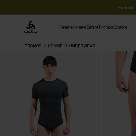
Promos d
Femme
Homme
Enfant
Promos
Explore
Odlo
PROMOS
HOMME
UNDERWEAR