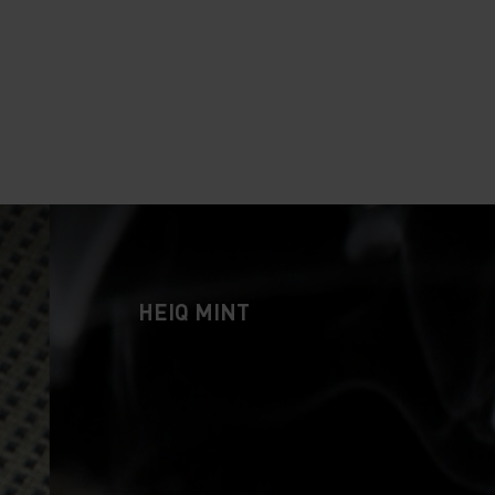
10°
10°
5°
5°
0°
0°
HEIQ MINT
-5°
-5°
-10°
-10°