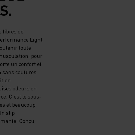
S.
 fibres de
 Performance Light
outenir toute
 musculation, pour
orte un confort et
n sans coutures
ition
aises odeurs en
rce. C’est le sous-
ses et beaucoup
Un slip
ormante. Conçu