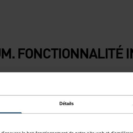
M. FONCTIONNALITÉ I
t.
TYPE D’ACTIVITÉ
ACTIVITÉS À
Détails
INTENSITÉ
ÉLEVÉ
Ski de fond - Ru
d'assurer le bon fonctionnement de notre site web et d'améliore