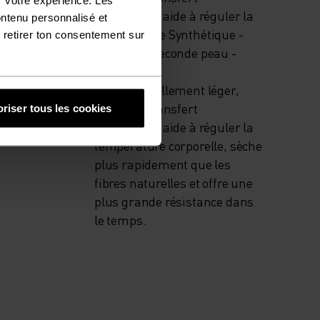
d'humidité, aide à réguler la
ontenu personnalisé et
température Synthétique -
 retirer ton consentement sur
sensation seconde peau -
extensible,
exceptionnellement léger,
excellent transfert
riser tous les cookies
d'humidité, aide à réguler la
température corporelle, sèche
plus rapidement que les
fibres naturelles et offre une
plus grande résistance dans
le temps.