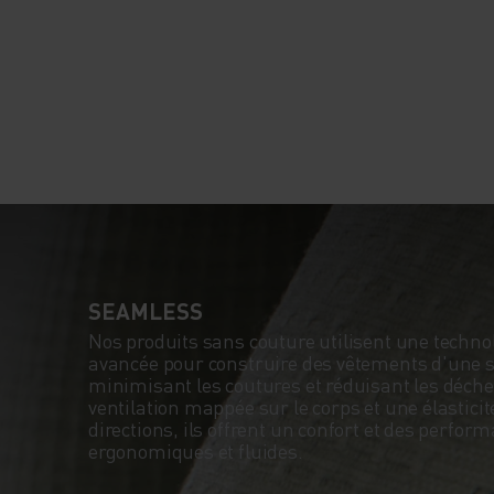
SEAMLESS
Nos produits sans couture utilisent une technol
avancée pour construire des vêtements d'une s
minimisant les coutures et réduisant les déche
ventilation mappée sur le corps et une élasticit
directions, ils offrent un confort et des perfor
ergonomiques et fluides.