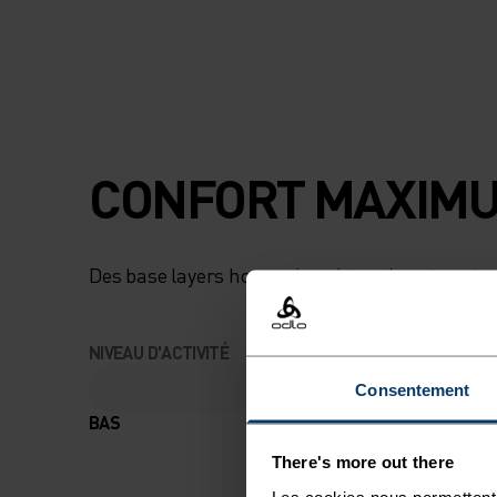
CONFORT MAXIMU
Des base layers hors pair qui te suivront partou
NIVEAU D'ACTIVITÉ
Consentement
BAS
MODÉRÉ
There's more out there
Les cookies nous permettent 