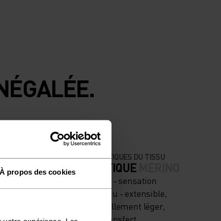
NÉGALÉE.
CARACTÉRISTIQUES DU TISSU
 HAUTE
SYNTHÉTIQUE
MERINO
À propos des cookies
Synthétique - sensation
nning
seconde peau - extensible,
exceptionnellement léger,
excellent transfert
r votre expérience. Les