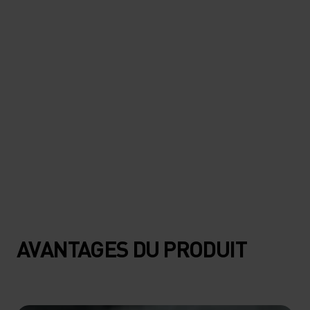
la belle fragilité de la nature, et
de jouer un petit rôle dans sa
protection."
Filip Zuan, photographe professionnel, ambassadeur de
Protect Our Winters (POW) Suisse
AVANTAGES DU PRODUIT