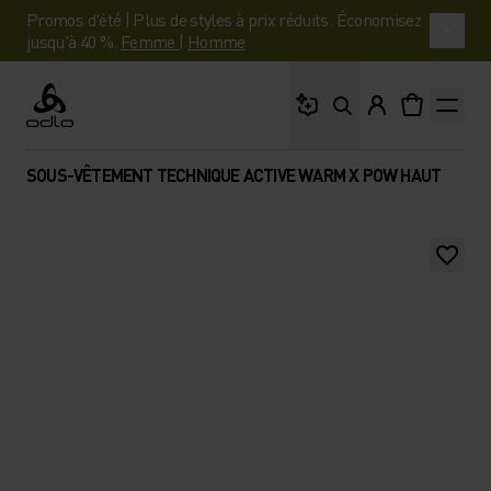
Promos d'été | Plus de styles à prix réduits. Économisez
jusqu'à 40 %.
Femme
|
Homme
Que cherches-tu ?
Odlo
SOUS-VÊTEMENT TECHNIQUE ACTIVE WARM X POW HAUT