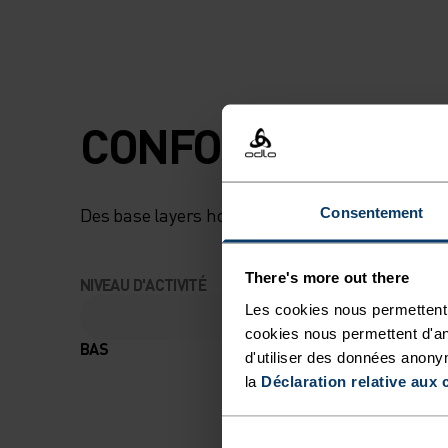
CONFORT MAXIMU
Des base layers hors pair qui te suivront partou
Consentement
There's more out there
NIVEAU D'ACTIVITÉ
Les cookies nous permettent 
cookies nous permettent d'an
BAS
MODÉRÉ
d'utiliser des données anony
la
Déclaration relative aux 