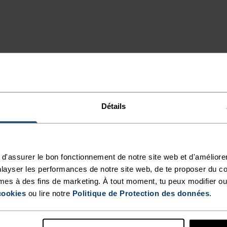
M. FONCTIONNALITÉ I
Détails
t.
TYPE D’ACTIVITÉ
ACTIVITÉS À
d'assurer le bon fonctionnement de notre site web et d'améliore
INTENSITÉ 
layser les performances de notre site web, de te proposer du c
ÉLEVÉ
Randonnée - Ski 
mes à des fins de marketing. À tout moment, tu peux modifier ou
cookies
ou lire notre
Politique de Protection des données
.