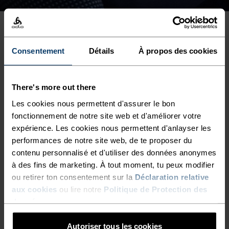
Consentement
Détails
À propos des cookies
"
Tellement confortable et
There's more out there
polyvalent. Pour les séances de
Les cookies nous permettent d'assurer le bon
fonctionnement de notre site web et d'améliorer votre
sport ou pour se détendre
expérience. Les cookies nous permettent d'anlayser les
après, vous me trouverez dans
performances de notre site web, de te proposer du
contenu personnalisé et d'utiliser des données anonymes
cette tenue tout l'hiver."
à des fins de marketing. À tout moment, tu peux modifier
ou retirer ton consentement sur la
Déclaration relative
aux cookies
ou lire notre
Politique de Protection des
Hélène Uzabiaga, athlète reawakened
données
.
Autoriser tous les cookies