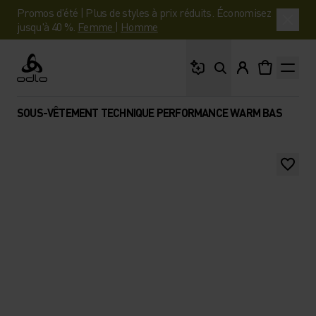
Promos d'été | Plus de styles à prix réduits. Économisez
jusqu'à 40 %.
Femme
|
Homme
Que cherches-tu ?
Odlo
SOUS-VÊTEMENT TECHNIQUE PERFORMANCE WARM BAS