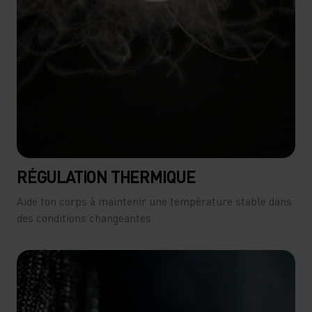
RÉGULATION THERMIQUE
Aide ton corps à maintenir une température stable dans
des conditions changeantes.