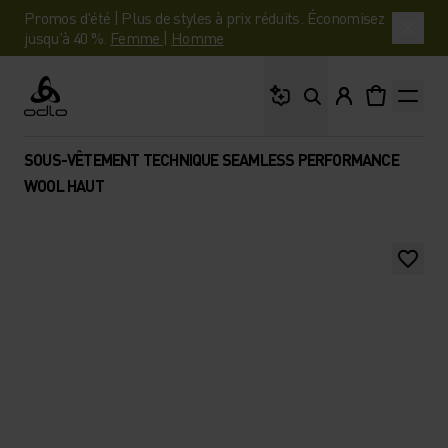
Promos d'été | Plus de styles à prix réduits. Économisez
jusqu'à 40 %.
Femme
|
Homme
Que cherches-tu ?
Odlo
SOUS-VÊTEMENT TECHNIQUE SEAMLESS PERFORMANCE
WOOL HAUT