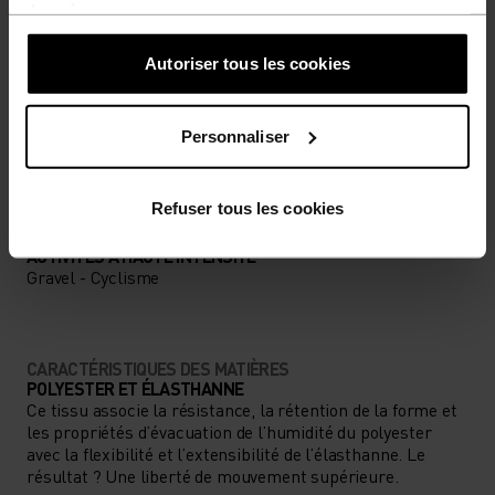
données
.
Autoriser tous les cookies
NIVEAU D'ACTIVITÉ
Personnaliser
BAS
MODÉRÉ
ÉLEVÉ
Refuser tous les cookies
TYPE D’ACTIVITÉ
ACTIVITÉS À HAUTE INTENSITÉ
Gravel - Cyclisme
CARACTÉRISTIQUES DES MATIÈRES
POLYESTER ET ÉLASTHANNE
Ce tissu associe la résistance, la rétention de la forme et
les propriétés d’évacuation de l’humidité du polyester
avec la flexibilité et l’extensibilité de l’élasthanne. Le
résultat ? Une liberté de mouvement supérieure.