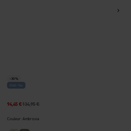
-30 %
Chill-Tec
94,45 €
134,95 €
Couleur: Ambrosia