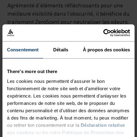
Agrémenté d’éléments réfléchissants pour une
meilleure visibilité dans l’obscurité, il bénéficie du
traitement ZeroScent pour neutraliser les odeurs.
Conçu en Suisse et confectionné en Europe, il
présente une coupe gravel idéale sur les sentiers
comme sur l’asphalte. Un modèle pour le gravel
Consentement
Détails
À propos des cookies
avec beaucoup d’allure, pour des sorties sans
limites.
There's more out there
Les cookies nous permettent d'assurer le bon
fonctionnement de notre site web et d'améliorer votre
DES ÉCHAPPÉES AU-DELÀ
expérience. Les cookies nous permettent d'anlayser les
performances de notre site web, de te proposer du
DES SAISONS.
contenu personnalisé et d'utiliser des données anonymes
à des fins de marketing. À tout moment, tu peux modifier
Vêtements de cyclisme conçus pour le confort.
ou retirer ton consentement sur la
Déclaration relative
aux cookies
ou lire notre
Politique de Protection des
Inspirés par la route, toutes les routes.