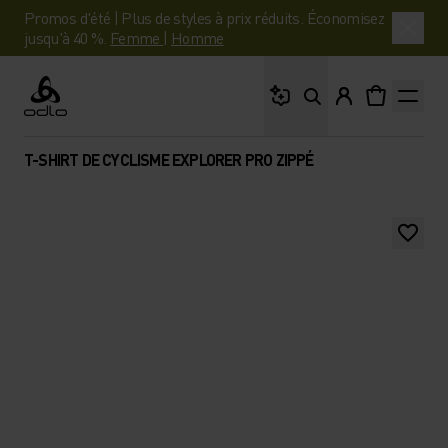
Promos d'été | Plus de styles à prix réduits. Économisez
jusqu'à 40 %.
Femme
|
Homme
Que cherches-tu ?
Odlo
T-SHIRT DE CYCLISME EXPLORER PRO ZIPPÉ