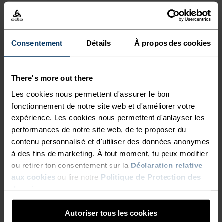
EN PARFAITE HARMONIE
Consentement
Détails
À propos des cookies
Des vêtements confortables et polyvalents qui
There's more out there
t'accompagneront sur tous les sentiers.
Les cookies nous permettent d'assurer le bon
fonctionnement de notre site web et d'améliorer votre
expérience. Les cookies nous permettent d'anlayser les
NIVEAU D'ACTIVITÉ
performances de notre site web, de te proposer du
contenu personnalisé et d'utiliser des données anonymes
à des fins de marketing. À tout moment, tu peux modifier
BAS
MODÉRÉ
ÉLEVÉ
ou retirer ton consentement sur la
Déclaration relative
aux cookies
ou lire notre
Politique de Protection des
données
.
TYPE D’ACTIVITÉ
ACTIVITÉS À INTENSITÉ MODÉRÉE
Autoriser tous les cookies
Randonnée - Casual Comfort