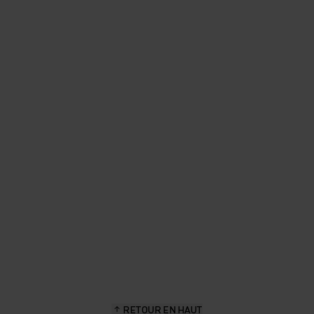
"J’aime qu’il soit conçu avec un
tissu dans des couleurs
terreuses.
Priscilla Wermelinger, passionnée de randonnée et
d’aventure en plein air
RETOUR EN HAUT