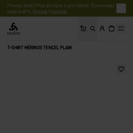
Promos d'été | Plus de styles à prix réduits. Économisez
jusqu'à 40 %.
Femme
|
Homme
Que cherches-tu ?
Odlo
T-SHIRT MÉRINOS TENCEL PLAIN