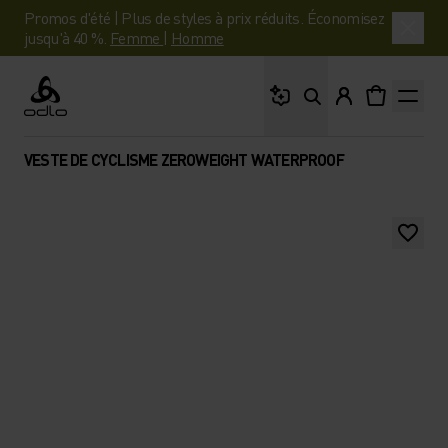
Promos d'été | Plus de styles à prix réduits. Économisez
jusqu'à 40 %.
Femme
|
Homme
Que cherches-tu ?
Odlo
VESTE DE CYCLISME ZEROWEIGHT WATERPROOF