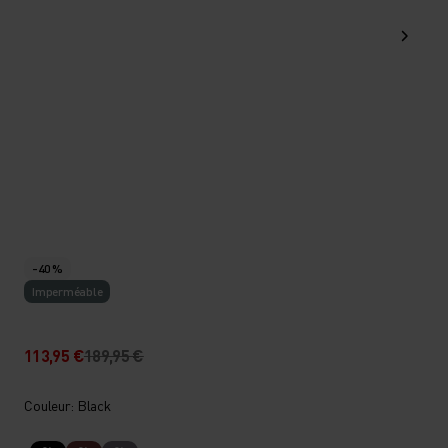
-40 %
Imperméable
113,95 €
189,95 €
Couleur: Black