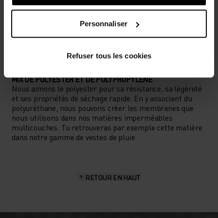
TYPE D’ACTIVITÉ
ACTIVITÉS À HAUTE INTENSITÉ
Personnaliser
Cyclisme
Refuser tous les cookies
CARACTÉRISTIQUES DES MATIÈRES
MIX DE POLYESTER ET DE POLYPROPYLÈNE
Nous aimons le polyester pour sa résistance, sa légèreté
et ses propriétés de séchage rapide. En y associant du
polyuréthane, nous pouvons créer les membranes que
nous utilisons dans nos matières imperméables
multicouches. Tu retrouveras par exemple cette matière
dans notre gamme de vestes de pluie.
RETOUR EN HAUT