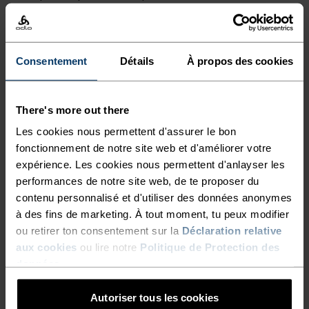
la pluie.
Consentement
Détails
À propos des cookies
DES ÉCHAPPÉES AU-DELÀ
DES SAISONS.
There's more out there
Les cookies nous permettent d'assurer le bon
fonctionnement de notre site web et d'améliorer votre
Vêtements de cyclisme conçus pour le confort.
expérience. Les cookies nous permettent d'anlayser les
Inspirés par la route, toutes les routes.
performances de notre site web, de te proposer du
contenu personnalisé et d'utiliser des données anonymes
à des fins de marketing. À tout moment, tu peux modifier
NIVEAU D'ACTIVITÉ
ou retirer ton consentement sur la
Déclaration relative
aux cookies
ou lire notre
Politique de Protection des
données
.
BAS
MODÉRÉ
ÉLEVÉ
Autoriser tous les cookies