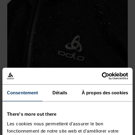
Consentement
Détails
À propos des cookies
COLONNE D’EAU 10 000 MM
Indice d’imperméabilité 10K pour protéger des
intempéries.
There's more out there
Les cookies nous permettent d'assurer le bon
fonctionnement de notre site web et d'améliorer votre