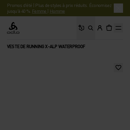
Promos d'été | Plus de styles à prix réduits. Économisez
jusqu'à 40 %.
Femme
|
Homme
Que cherches-tu ?
Odlo
VESTE DE RUNNING X-ALP WATERPROOF