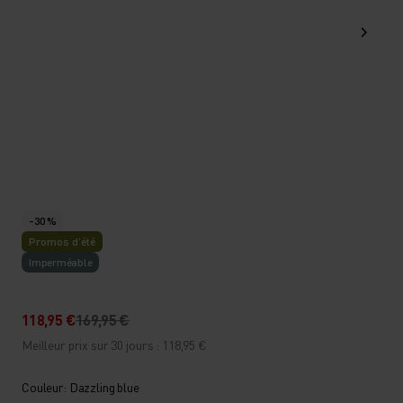
-30 %
Promos d’été
Imperméable
118,95 €
169,95 €
Meilleur prix sur 30 jours : 118,95 €
Couleur: Dazzling blue