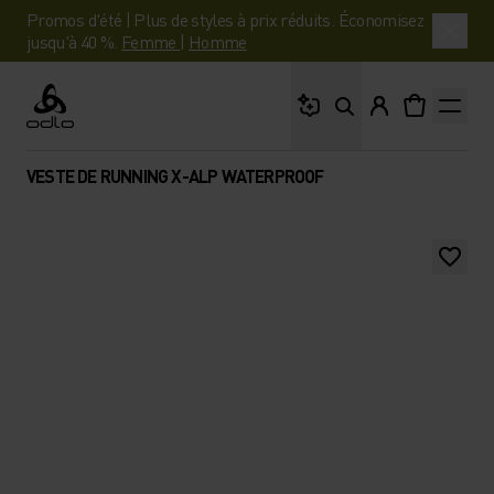
Promos d'été | Plus de styles à prix réduits. Économisez
jusqu'à 40 %.
Femme
|
Homme
Que cherches-tu ?
Odlo
VESTE DE RUNNING X-ALP WATERPROOF