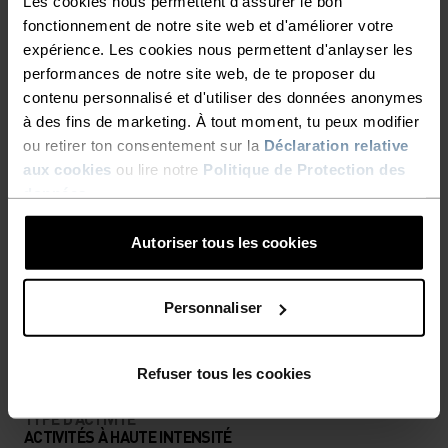
Les cookies nous permettent d'assurer le bon
fonctionnement de notre site web et d'améliorer votre
expérience. Les cookies nous permettent d'anlayser les
RAPIDE COMME L'ÉCLAIR,
performances de notre site web, de te proposer du
LÉGER COMME L'AIR
contenu personnalisé et d'utiliser des données anonymes
à des fins de marketing. À tout moment, tu peux modifier
ou retirer ton consentement sur la
Déclaration relative
Vêtements de running techniques à séchage
aux cookies
ou lire notre
Politique de Protection des
rapide pour garder une longueur d'avance.
données
.
Autoriser tous les cookies
NIVEAU D'ACTIVITÉ
Personnaliser
BAS
MODÉRÉ
ÉLEVÉ
Refuser tous les cookies
TYPE D’ACTIVITÉ
ACTIVITÉS À HAUTE INTENSITÉ