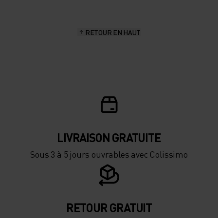
15°
15°
RETOUR EN HAUT
10°
10°
5°
5°
0°
0°
-5°
-5°
LIVRAISON GRATUITE
Sous 3 à 5 jours ouvrables avec Colissimo
-10°
-10°
-15°
-15°
RETOUR GRATUIT