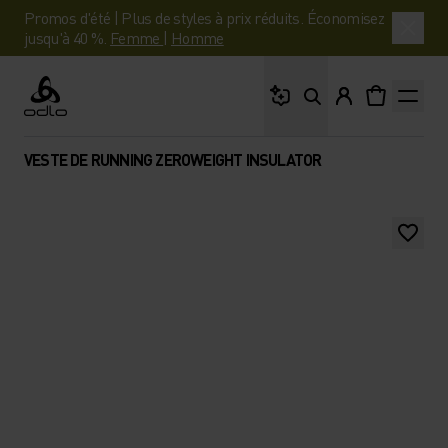
Promos d'été | Plus de styles à prix réduits. Économisez
jusqu'à 40 %.
Femme
|
Homme
Que cherches-tu ?
Odlo
VESTE DE RUNNING ZEROWEIGHT INSULATOR