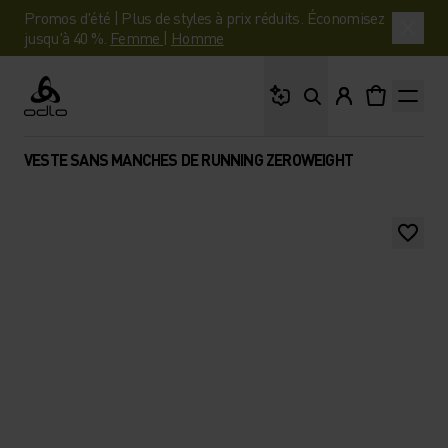
Promos d'été | Plus de styles à prix réduits. Économisez
jusqu'à 40 %.
Femme
|
Homme
Que cherches-tu ?
Odlo
VESTE SANS MANCHES DE RUNNING ZEROWEIGHT