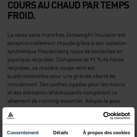
COURS AU CHAUD PAR TEMPS
FROID.
La veste sans manches Zeroweight Insulator est
exceptionnellement chaude grâce à son isolation
synthétique Freudenberg issue de bouteilles en
plastique recyclées. Composée de 91 % de fibres
recyclées, sa matière coupe-vent est
quadriextensible pour une grande liberté de
mouvement. Des poches zippées pour les mains
et des éléments réfléchissants complètent ce
vêtement de running essentiel. Adopte-le pour
accumuler les kilomètres par températures
négatives.Chaleur et respirabilité optimales par
temps froid.
Consentement
Détails
À propos des cookies