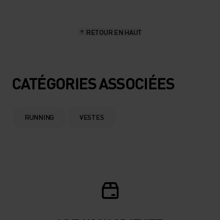
15°
15°
RETOUR EN HAUT
10°
10°
5°
5°
CATÉGORIES ASSOCIÉES
0°
0°
RUNNING
VESTES
-5°
-5°
-10°
-10°
-15°
-15°