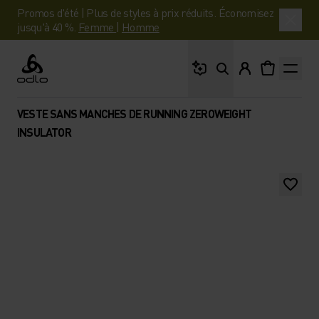
Promos d'été | Plus de styles à prix réduits. Économisez
jusqu'à 40 %.
Femme
|
Homme
Que cherches-tu ?
Odlo
VESTE SANS MANCHES DE RUNNING ZEROWEIGHT
INSULATOR