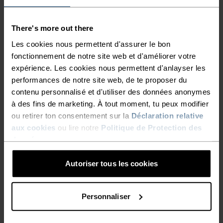
There's more out there
RAPIDE COMME L'ÉCLAIR,
Les cookies nous permettent d'assurer le bon
LÉGER COMME L'AIR
fonctionnement de notre site web et d'améliorer votre
expérience. Les cookies nous permettent d'anlayser les
performances de notre site web, de te proposer du
Vêtements de running techniques à séchage
contenu personnalisé et d'utiliser des données anonymes
rapide pour garder une longueur d'avance.
à des fins de marketing. À tout moment, tu peux modifier
ou retirer ton consentement sur la
Déclaration relative
aux cookies
ou lire notre
Politique de Protection des
NIVEAU D'ACTIVITÉ
données
.
Autoriser tous les cookies
BAS
MODÉRÉ
ÉLEVÉ
Personnaliser
TYPE D’ACTIVITÉ
ACTIVITÉS À HAUTE INTENSITÉ