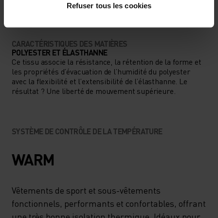
Ski de fond - Running
Refuser tous les cookies
CARACTÉRISTIQUES DES MATIÈRES
POLYESTER ET ÉLASTHANNE
Ce tissu associe la résistance, la rétention de la forme et
les propriétés d’évacuation de l’humidité du polyester
avec la flexibilité et l’extensibilité de l’élasthanne. Le
résultat ? Une liberté de mouvement supérieure.
SYSTÈME DE CONTRÔLE DE LA TEMPÉRATURE
WARM
Vêtements de sport et sous-vêtements
fonctionnels, performants et confortables, offrant
une très bonne isolation thermique. Idéaux pour