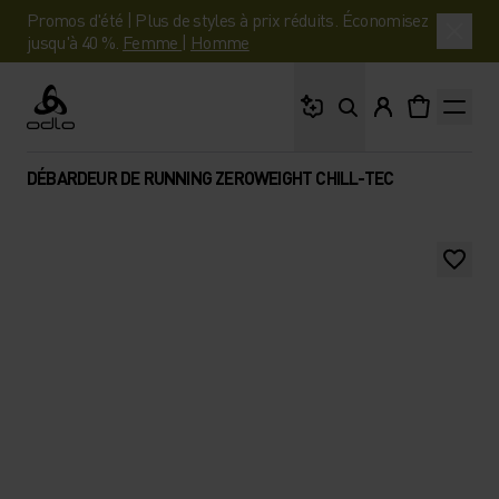
Promos d'été | Plus de styles à prix réduits. Économisez
jusqu'à 40 %.
Femme
|
Homme
Que cherches-tu ?
Odlo
DÉBARDEUR DE RUNNING ZEROWEIGHT CHILL-TEC