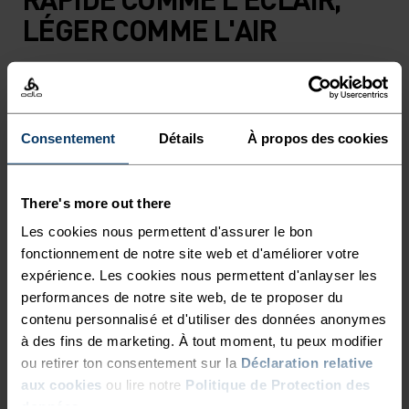
LÉGER COMME L'AIR
Vêtements de running techniques à séchage
rapide pour garder une longueur d'avance.
Consentement
Détails
À propos des cookies
NIVEAU D'ACTIVITÉ
There's more out there
Les cookies nous permettent d'assurer le bon
BAS
MODÉRÉ
ÉLEVÉ
fonctionnement de notre site web et d'améliorer votre
expérience. Les cookies nous permettent d'anlayser les
performances de notre site web, de te proposer du
TYPE D’ACTIVITÉ
contenu personnalisé et d'utiliser des données anonymes
ACTIVITÉS À HAUTE INTENSITÉ
à des fins de marketing. À tout moment, tu peux modifier
Training - Running
ou retirer ton consentement sur la
Déclaration relative
aux cookies
ou lire notre
Politique de Protection des
données
.