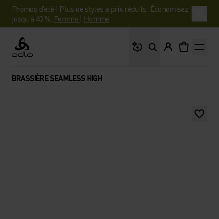
Promos d'été | Plus de styles à prix réduits. Économisez
jusqu'à 40 %.
Femme
|
Homme
Que cherches-tu ?
Odlo
BRASSIÈRE SEAMLESS HIGH