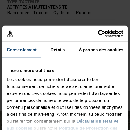
TYPE D’ACTIVITÉ
ACTIVITÉS À HAUTE INTENSITÉ
Randonnée - Training - Cyclisme - Running
CARACTÉRISTIQUES DU TISSU
SYNTHÉTIQUE
MERINO
Synthétique - sensation seconde peau - extensible,
Consentement
Détails
À propos des cookies
exceptionnellement léger, excellent transfert d'humidité,
aide à réguler la température Synthétique - sensation
seconde peau - extensible, exceptionnellement léger,
excellent transfert d'humidité, aide à réguler la
There's more out there
température corporelle, sèche plus rapidement que les
Les cookies nous permettent d'assurer le bon
fibres naturelles et offre une plus grande résistance dans
fonctionnement de notre site web et d'améliorer votre
le temps.
expérience. Les cookies nous permettent d'anlayser les
performances de notre site web, de te proposer du
contenu personnalisé et d'utiliser des données anonymes
à des fins de marketing. À tout moment, tu peux modifier
ou retirer ton consentement sur la
Déclaration relative
aux cookies
ou lire notre
Politique de Protection des