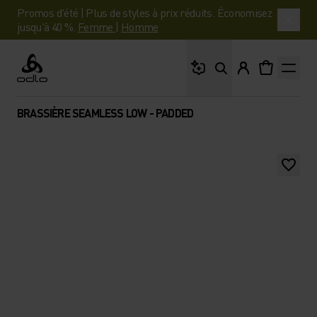
Promos d'été | Plus de styles à prix réduits. Économisez
jusqu'à 40 %.
Femme
|
Homme
Que cherches-tu ?
Odlo
BRASSIÈRE SEAMLESS LOW - PADDED