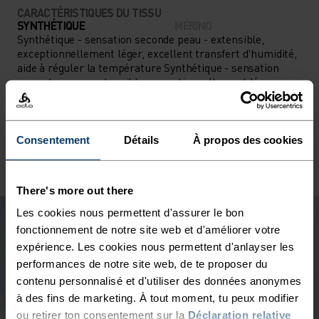
CARACTÉRISTIQUES DU TISSU
SYNTHÉTIQUE
MERINO
Synthétique - sensation seconde peau - extensible,
exceptionnellement léger, excellent transfert d'humidité,
aide à réguler la température Synthétique - sensation
seconde peau - extensible, exceptionnellement léger,
excellent transfert d'humidité, aide à réguler la
température corporelle, sèche plus rapidement que les
fibres naturelles et offre une plus grande résistance dans
le temps.
Consentement
Détails
À propos des cookies
There's more out there
Les cookies nous permettent d'assurer le bon
fonctionnement de notre site web et d'améliorer votre
expérience. Les cookies nous permettent d'anlayser les
performances de notre site web, de te proposer du
contenu personnalisé et d'utiliser des données anonymes
à des fins de marketing. À tout moment, tu peux modifier
ou retirer ton consentement sur la
Déclaration relative