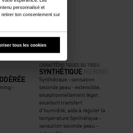
ontenu personnalisé et
 retirer ton consentement sur
NÉGALÉE.
riser tous les cookies
CARACTÉRISTIQUES DU TISSU
SYNTHÉTIQUE
MERINO
MODÉRÉE
Synthétique - sensation
ning -
seconde peau - extensible,
exceptionnellement léger,
excellent transfert
d'humidité, aide à réguler la
température Synthétique -
sensation seconde peau -