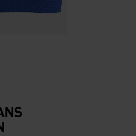
ANS
N