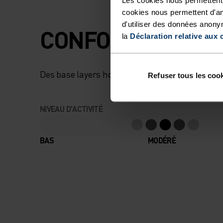
cookies nous permettent d'an
d'utiliser des données anony
CONFORT MAXIMU
la
Déclaration relative aux 
Des base layers hors pair qui te suivront partou
Refuser tous les coo
NIVEAU D'ACTIVITÉ
BAS
MODÉRÉ