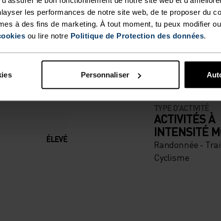
layser les performances de notre site web, de te proposer du c
mes à des fins de marketing. À tout moment, tu peux modifier ou
M. FONCTIONNALITÉ I
cookies
ou lire notre
Politique de Protection des données
.
t.
kies
Personnaliser
Auto
TYPE D’ACTIVITÉ
ACTIVITÉS À
INTENSITÉ 
ÉLEVÉ
Randonnée - Trai
Cyclisme