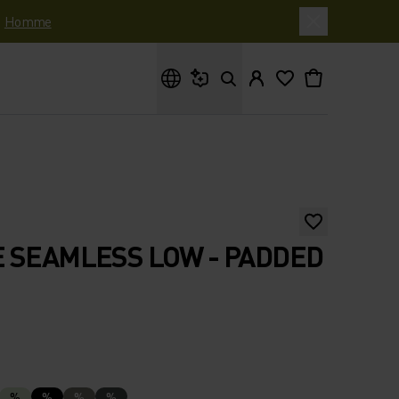
|
Homme
Que cherches-tu ?
 SEAMLESS LOW - PADDED
%
%
%
%