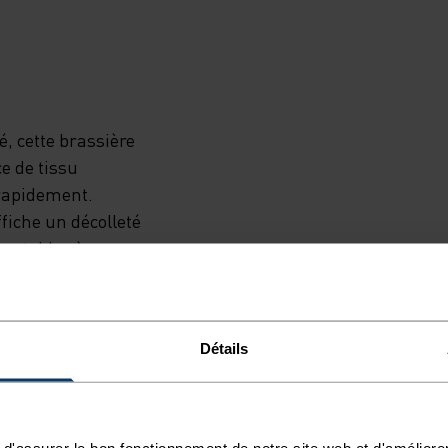
, cette brassière
e de tissu
 rapidement.
ffiche un décolleté
justables à
u renforcement
urrage amovible
ntien.
Détails
d'assurer le bon fonctionnement de notre site web et d'améliore