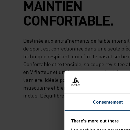
MAINTIEN
CONFORTABLE.
Destinée aux entraînements de faible intensité
de sport est confectionnée dans une seule pièc
technique respirant, qui n’irrite pas et sèche
Confortable et extensible, sa coupe revisitée a
en V flatteur et un dos nageur avec bretelles a
l’arrière. Idéale pour faire du yoga, du ski, d
musculaire et bien d’autres activités. Rembo
inclus. L’équilibre parfait entre confort et mai
Consentement
There's more out there
Les cookies nous permettent 